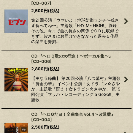
[
CD-007
]
2,500
円
(税込)
第21回公演「ウマいよ！地球防衛ランチ〜残さ
ず食べてね〜」主題歌「FRY ME HIGH!」収録
その他、今まで曲の長さの関係でＣＤに収録で
きず、皆さまにお届けできなかった過去５作品
の楽曲を発掘…
CD 『ヘロＱ歌の大行進！〜ボーカル集〜』
[
CD-006
]
2,800
円
(税込)
【主な収録曲】 第20回公演「八つ墓村」主題歌
「黄金の華」 イベント公演「女ドラゴン☆さや
か」主題歌「闘え！女ドラゴン☆さやか」 第19
回公演「マッハ・レコーディング a GoGo!!」主
題歌「…
CD 『ヘロQだヨ！全曲集合 vol.4〜改造盤』
[
CD-004
]
2,500
円
(税込)