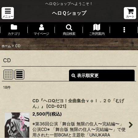
ヘロＱショップへようこそ！
ヘロＱショップ
メニュー
カート
カテゴリ
マイページ
商品検索
ご利用案内
>
CD
ホーム
CD
表示順変更
閉じる
18
件
表示数
:
CD『ヘロQだヨ！全曲集合ｖｏｌ．２０「むげ
ん」』
[
CD-021
]
並び順
:
2,500
円
(税込)
※第36回公演「舞台版 無限の住人〜完結編〜」
絞り込む
公演CD※ 「舞台版 無限の住人〜完結編〜」で使
用された一部BGMと主題歌「UNUKARA