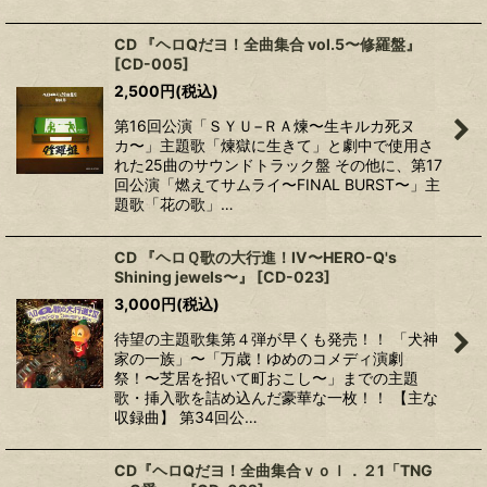
CD 『ヘロQだヨ！全曲集合 vol.5〜修羅盤』
[
CD-005
]
2,500
円
(税込)
第16回公演「ＳＹＵ−ＲＡ煉〜生キルカ死ヌ
カ〜」主題歌「煉獄に生きて」と劇中で使用さ
れた25曲のサウンドトラック盤 その他に、第17
回公演「燃えてサムライ〜FINAL BURST〜」主
題歌「花の歌」…
CD 『ヘロＱ歌の大行進！IV〜HERO-Q's
Shining jewels〜』
[
CD-023
]
3,000
円
(税込)
待望の主題歌集第４弾が早くも発売！！ 「犬神
家の一族」〜「万歳！ゆめのコメディ演劇
祭！〜芝居を招いて町おこし〜」までの主題
歌・挿入歌を詰め込んだ豪華な一枚！！ 【主な
収録曲】 第34回公…
CD『ヘロQだヨ！全曲集合ｖｏｌ．２1「TNG