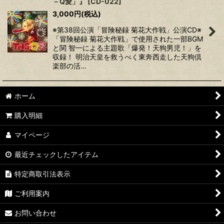
－Q愛」』
[
CD-022
]
3,000
円
(税込)
※第38回公演「冒険秘録 菊花大作戦」公演CD※
「冒険秘録 菊花大作戦」で使用された一部BGM
と関 智一による主題歌「爆発！天狗男児！」を
収録！ 明治天皇を救うべく東奔西走した天狗倶
楽部の活…
ホーム
購入明細
マイページ
最近チェックしたアイテム
特定商取引法表示
ご利用案内
お問い合わせ