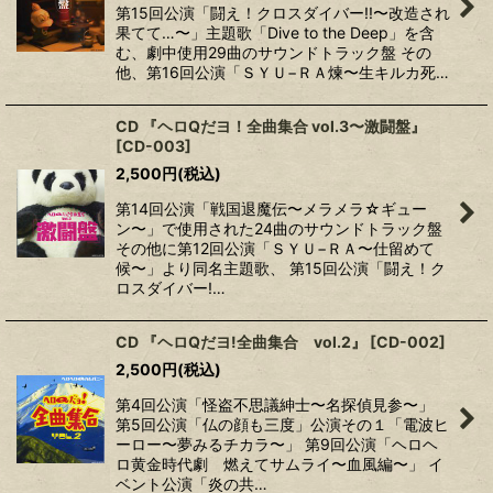
第15回公演「闘え！クロスダイバー!!〜改造され
果てて…〜」主題歌「Dive to the Deep」を含
む、劇中使用29曲のサウンドトラック盤 その
他、第16回公演「ＳＹＵ−ＲＡ煉〜生キルカ死…
CD 『ヘロQだヨ！全曲集合 vol.3〜激闘盤』
[
CD-003
]
2,500
円
(税込)
第14回公演「戦国退魔伝〜メラメラ☆ギュー
ン〜」で使用された24曲のサウンドトラック盤
その他に第12回公演「ＳＹＵ−ＲＡ〜仕留めて
候〜」より同名主題歌、 第15回公演「闘え！ク
ロスダイバー!…
CD 『ヘロQだヨ!全曲集合 vol.2』
[
CD-002
]
2,500
円
(税込)
第4回公演「怪盗不思議紳士〜名探偵見参〜」
第5回公演「仏の顔も三度」公演その１「電波ヒ
ーロー〜夢みるチカラ〜」 第9回公演「ヘロヘ
ロ黄金時代劇 燃えてサムライ〜血風編〜」 イ
ベント公演「炎の共…