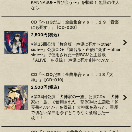
KANNASUI〜再び会う〜」を収録！ 無限の住人
なら…
CD『ヘロQだヨ！全曲集合ｖｏｌ．１９「音楽
にも死す」』
[
CD-020
]
2,500
円
(税込)
※第35回公演「舞台版・声優に死す〜other
side〜」公演CD※ 「舞台版・声優に死す〜other
side〜」で使用された一部BGMと主題歌
「ALIVE」を収録！ 声優に死す劇中でかか…
CD『ヘロQだヨ！全曲集合ｖｏｌ．１8「太
神」』
[
CD-019
]
2,500
円
(税込)
※第34回公演「犬神家の一族」公演CD※ 「犬神
家の一族」で使用された一部BGMと主題歌「斧
琴菊-ワルツ-」を収録！ 犬神家を彩った、重厚
で切ない楽曲を余すところなく凝縮した一
枚！！ …