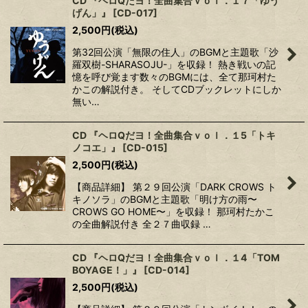
CD 『ヘロQだヨ！全曲集合ｖｏｌ．１７「ゆう
げん」』
[
CD-017
]
2,500
円
(税込)
第32回公演「無限の住人」のBGMと主題歌「沙
羅双樹-SHARASOJU-」を収録！ 熱き戦いの記
憶を呼び覚ます数々のBGMには、全て那珂村た
かこの解説付き。 そしてCDブックレットにしか
無い…
CD 『ヘロQだヨ！全曲集合ｖｏｌ．１5「トキ
ノコエ」』
[
CD-015
]
2,500
円
(税込)
【商品詳細】 第２９回公演「DARK CROWS ト
キノソラ」のBGMと主題歌「明け方の雨〜
CROWS GO HOME〜」を収録！ 那珂村たかこ
の全曲解説付き 全２７曲収録 …
CD 『ヘロQだヨ！全曲集合ｖｏｌ．１4「TOM
BOYAGE！」』
[
CD-014
]
2,500
円
(税込)