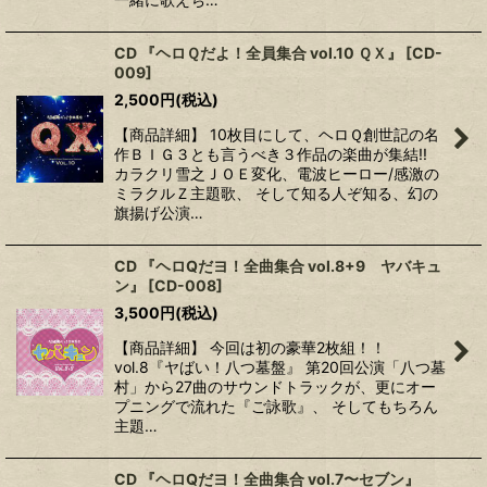
CD 『ヘロＱだよ！全員集合 vol.10 ＱＸ』
[
CD-
009
]
2,500
円
(税込)
【商品詳細】 10枚目にして、ヘロＱ創世記の名
作ＢＩＧ３とも言うべき３作品の楽曲が集結!!
カラクリ雪之ＪＯＥ変化、電波ヒーロー/感激の
ミラクルＺ主題歌、 そして知る人ぞ知る、幻の
旗揚げ公演…
CD 『ヘロQだヨ！全曲集合 vol.8+9 ヤバキュ
ン』
[
CD-008
]
3,500
円
(税込)
【商品詳細】 今回は初の豪華2枚組！！
vol.8『ヤばい！八つ墓盤』 第20回公演「八つ墓
村」から27曲のサウンドトラックが、更にオー
プニングで流れた『ご詠歌』、 そしてもちろん
主題…
CD 『ヘロQだヨ！全曲集合 vol.7〜セブン』