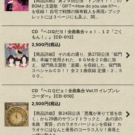
【商品詳細】 第２９回公演「トンボイ！！」の
BGMと主題歌「GIFT〜How do you use it?〜」
を収録！ 自宅で戦慄の猟奇殺人を再現♪ ブック
レットには３ページにも及ぶ、関…
CD 『ヘロQだヨ！全曲集合ｖｏｌ．１２「ごく
もん！」』
[
CD-012
]
2,500
円
(税込)
【商品詳細】 その名の通り、第27回公演「獄門
島」本編で使用された、ＢＧＭ全２０曲に加
え、 獄門島主題歌「楽園」を収録した、獄門島
スペシャルＣＤ！！ 全２１曲収録 定価：２，５
００…
CD 『ヘロＱだョ！全曲集合 Vol.11 イレブンレ
コーダー』
[
CD-010
]
2,500
円
(税込)
【商品詳細】 第24回公演「悪魔が来りて笛を吹
く」から29曲のサウンドトラックと、 あの涙の
名曲「黄昏」のカラオケバージョンを収録！ カ
ラオケにはなんと座長のコーラス入り！座長と
一緒に歌えち…