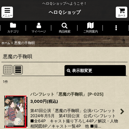
ヘロＱショップへようこそ！
ヘロＱショップ
メニュー
カート
カテゴリ
マイページ
商品検索
ご利用案内
>
悪魔の手鞠唄
ホーム
悪魔の手鞠唄
表示順変更
閉じる
1
件
表示数
:
パンフレット「悪魔の手鞠唄」
[
P-025
]
3,000
円
(税込)
並び順
:
第41回公演「悪魔の手鞠唄」公演パンフレット
2024年月5月 第41回公演 公式パンフレット
絞り込む
■全64P キャスト撮り下ろし44P／解説・人物
相関図8P／キャスト一覧4P 他 ■撮…