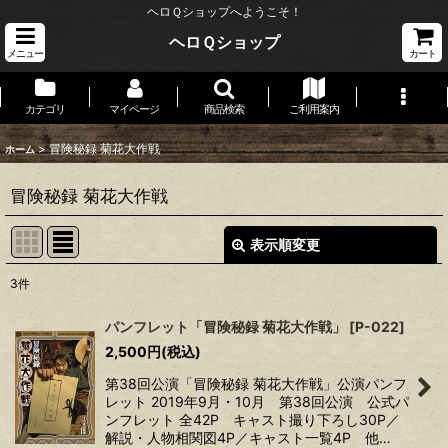
ヘロＱショップへようこそ！
ヘロＱショップ
メニュー
カート
カテゴリ
マイページ
商品検索
ご利用案内
>
冒険秘録 菊花大作戦
ホーム
冒険秘録 菊花大作戦
表示順変更
閉じる
3
件
表示数
:
パンフレット「冒険秘録 菊花大作戦」
[
P-022
]
2,500
円
(税込)
並び順
:
第38回公演「冒険秘録 菊花大作戦」公演パンフ
レット 2019年9月・10月 第38回公演 公式パ
絞り込む
ンフレット 全42P キャスト撮り下ろし30P／
解説・人物相関図4P／キャスト一覧4P 他…