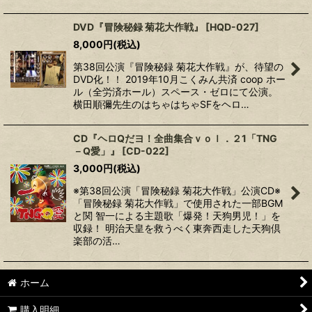
DVD『冒険秘録 菊花大作戦』
[
HQD-027
]
8,000
円
(税込)
第38回公演『冒険秘録 菊花大作戦』が、待望の
DVD化！！ 2019年10月こくみん共済 coop ホー
ル（全労済ホール）スペース・ゼロにて公演。
横田順彌先生のはちゃはちゃSFをヘロ…
CD『ヘロQだヨ！全曲集合ｖｏｌ．２1「TNG
－Q愛」』
[
CD-022
]
3,000
円
(税込)
※第38回公演「冒険秘録 菊花大作戦」公演CD※
「冒険秘録 菊花大作戦」で使用された一部BGM
と関 智一による主題歌「爆発！天狗男児！」を
収録！ 明治天皇を救うべく東奔西走した天狗倶
楽部の活…
ホーム
購入明細