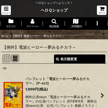
ヘロＱショップへようこそ！
ヘロＱショップ
メニュー
カート
カテゴリ
マイページ
商品検索
ご利用案内
>
【例外】電波ヒーロー～夢みるチカラ～
ホーム
【例外】電波ヒーロー～夢みるチカラ～
表示順変更
閉じる
1
件
表示数
:
パンフレット「電波ヒーロー〜夢みるチカ
ラ〜」
[
P-ex3
]
並び順
:
1,000
円
(税込)
例外公演neun『電波ヒーロー〜夢みるチカ
絞り込む
ラ〜』の公演パンフレット 2018年9月 例外公
演neun公演 公式パンフレット 表紙イラスト：