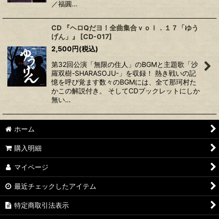
／福圓…
CD 『ヘロQだヨ！全曲集合ｖｏｌ．１７「ゆう
げん」』
[
CD-017
]
2,500
円
(税込)
第32回公演「無限の住人」のBGMと主題歌「沙
羅双樹-SHARASOJU-」を収録！ 熱き戦いの記
憶を呼び覚ます数々のBGMには、全て那珂村た
かこの解説付き。 そしてCDブックレットにしか
無い…
ホーム
購入明細
マイページ
最近チェックしたアイテム
特定商取引法表示