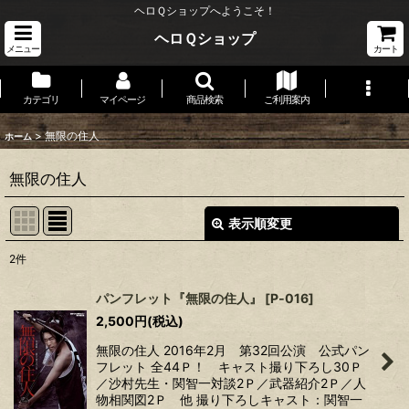
ヘロＱショップへようこそ！
ヘロＱショップ
メニュー
カート
カテゴリ
マイページ
商品検索
ご利用案内
>
無限の住人
ホーム
無限の住人
表示順変更
閉じる
2
件
表示数
:
パンフレット『無限の住人』
[
P‐016
]
2,500
円
(税込)
並び順
:
無限の住人 2016年2月 第32回公演 公式パン
フレット 全44Ｐ！ キャスト撮り下ろし30Ｐ
絞り込む
／沙村先生・関智一対談2Ｐ／武器紹介2Ｐ／人
物相関図2Ｐ 他 撮り下ろしキャスト：関智一