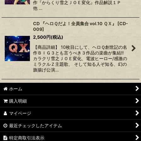
作『からくり雪之ＪＯＥ変化』作品解説１Ｐ
他 …
CD 『ヘロＱだよ！全員集合 vol.10 ＱＸ』
[
CD-
009
]
2,500
円
(税込)
【商品詳細】 10枚目にして、ヘロＱ創世記の名
作ＢＩＧ３とも言うべき３作品の楽曲が集結!!
カラクリ雪之ＪＯＥ変化、電波ヒーロー/感激の
ミラクルＺ主題歌、 そして知る人ぞ知る、幻の
旗揚げ公演…
ホーム
購入明細
マイページ
最近チェックしたアイテム
特定商取引法表示