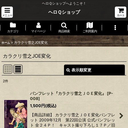
ヘロＱショップへようこそ！
ヘロＱショップ
メニュー
カート
カテゴリ
マイページ
商品検索
ご利用案内
>
カラクリ雪之JOE変化
ホーム
カラクリ雪之JOE変化
表示順変更
閉じる
2
件
表示数
:
パンフレット『カラクリ雪之ＪＯＥ変化』
[
P-
008
]
並び順
:
1,500
円
(税込)
【商品詳細】 カラクリ雪之ＪＯＥ変化パンフレ
絞り込む
ット 2009年12月 第22回公演 公式パンフレッ
ト 全２４Ｐ！ キャスト撮り下ろし１７Ｐ／旧