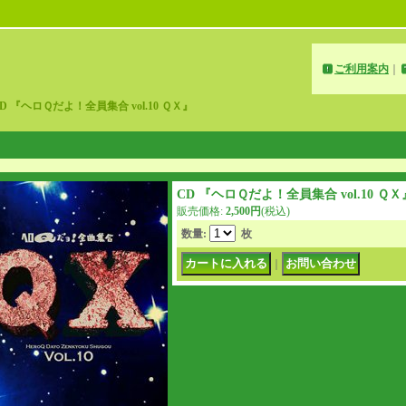
ご利用案内
｜
D 『ヘロＱだよ！全員集合 vol.10 ＱＸ』
CD 『ヘロＱだよ！全員集合 vol.10 ＱＸ
販売価格
:
2,500円
(税込)
数量
:
枚
｜