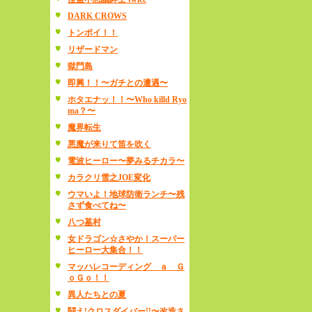
DARK CROWS
トンボイ！！
リザードマン
獄門島
即興！！〜ガチとの遭遇〜
ホタエナッ！！〜Who killd Ryo
ma？〜
魔界転生
悪魔が来りて笛を吹く
電波ヒーロー〜夢みるチカラ〜
カラクリ雪之JOE変化
ウマいよ！地球防衛ランチ〜残
さず食べてね〜
八つ墓村
女ドラゴン☆さやか！スーパー
ヒーロー大集合！！
マッハレコーディング ａ Ｇ
ｏＧｏ！！
異人たちとの夏
闘え!クロスダイバー!!〜改造さ