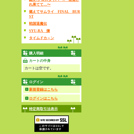
れ果てて…〜
燃えてサムライ FINAL BUR
ST
戦国退魔伝
SYU-RA 煉
タイムドカ～ン
購入明細
カートの中身
カートは空です。
ログイン
新規登録はこちら
ログインはこちら
特定商取引法表示