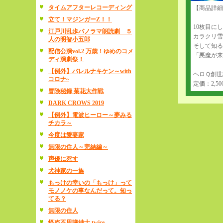
タイムアフターレコーディング
【商品詳細
立て！マジンガーZ！！
10枚目に
江戸川乱歩パノラマ朗読劇 ５
カラクリ雪
人の明智小五郎
そして知る
配信公演vol.2 万歳！ゆめのコメ
「悪魔が来
ディ演劇祭！
【例外】バレルナキケン～with
ヘロＱ創世
コロナ~
定価：2,50
冒険秘録 菊花大作戦
DARK CROWS 2019
【例外】電波ヒーロー～夢みる
チカラ～
今度は愛妻家
無限の住人～完結編～
声優に死す
犬神家の一族
もっけの幸いの「もっけ」って
モノノケの事なんだって。知っ
てる？
無限の住人
怪盗不思議紳士 twice