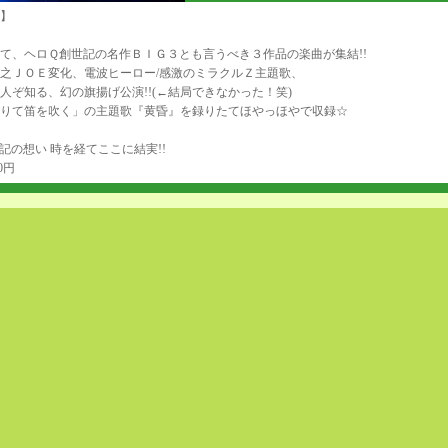
】
して、ヘロＱ創世記の名作ＢＩＧ３とも言うべき３作品の楽曲が集結!!
之ＪＯＥ変化、電波ヒーロー/感激のミラクルＺ主題歌、
人ぞ知る、幻の旗揚げ公演!!(←結局できなかった！笑)
りて笛を吹く」の主題歌『黄昏』を録りたてほやっほやで収録☆
記の想い 時を経てここに結実!!
0円