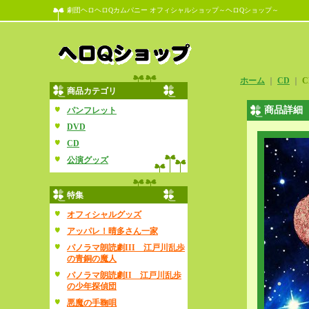
劇団ヘロヘロQカムパニー オフィシャルショップ～ヘロQショップ～
ホーム
｜
CD
｜
C
商品カテゴリ
商品詳細
パンフレット
DVD
CD
公演グッズ
特集
オフィシャルグッズ
アッパレ！晴多さん一家
パノラマ朗読劇III 江戸川乱歩
の青銅の魔人
パノラマ朗読劇II 江戸川乱歩
の少年探偵団
悪魔の手鞠唄