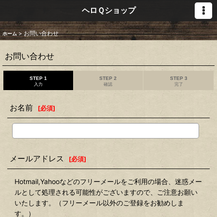
ヘロＱショップ
>
お問い合わせ
ホーム
お問い合わせ
STEP 1
STEP 2
STEP 3
入力
確認
完了
お名前
[
必須
]
メールアドレス
[
必須
]
Hotmail,Yahooなどのフリーメールをご利用の場合、迷惑メー
ルとして処理される可能性がございますので、ご注意お願い
いたします。（フリーメール以外のご登録をお勧めしま
す。）