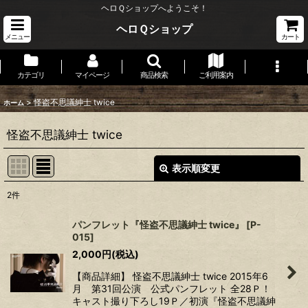
ヘロＱショップへようこそ！
ヘロＱショップ
メニュー
カート
カテゴリ
マイページ
商品検索
ご利用案内
>
怪盗不思議紳士 twice
ホーム
怪盗不思議紳士 twice
表示順変更
閉じる
2
件
表示数
:
パンフレット『怪盗不思議紳士 twice』
[
P-
015
]
並び順
:
2,000
円
(税込)
【商品詳細】 怪盗不思議紳士 twice 2015年6
絞り込む
月 第31回公演 公式パンフレット 全28Ｐ！
キャスト撮り下ろし19Ｐ／初演『怪盗不思議紳