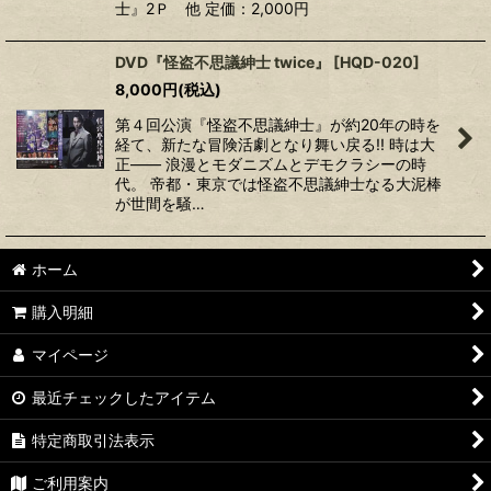
士』2Ｐ 他 定価：2,000円
DVD『怪盗不思議紳士 twice』
[
HQD-020
]
8,000
円
(税込)
第４回公演『怪盗不思議紳士』が約20年の時を
経て、新たな冒険活劇となり舞い戻る!! 時は大
正―― 浪漫とモダニズムとデモクラシーの時
代。 帝都・東京では怪盗不思議紳士なる大泥棒
が世間を騒…
ホーム
購入明細
マイページ
最近チェックしたアイテム
特定商取引法表示
ご利用案内