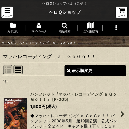
ヘロＱショップへようこそ！
ヘロＱショップ
メニュー
カート
カテゴリ
マイページ
商品検索
ご利用案内
>
マッハレコーディング ａ ＧｏＧｏ！！
ホーム
マッハレコーディング ａ ＧｏＧｏ！！
表示順変更
閉じる
1
件
表示数
:
パンフレット『マッハ・レコーディング ａ Ｇｏ
Ｇｏ！！ 』
[
P-005
]
並び順
:
1,500
円
(税込)
◆マッハ・レコーディング ａ ＧｏＧｏ！！ パ
絞り込む
ンフレット 2008年5月 第19回公演 公式パン
フレット 全２４Ｐ キャスト撮り下ろし１５Ｐ