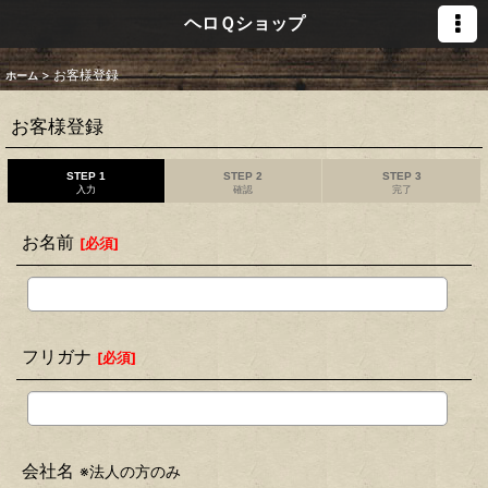
ヘロＱショップ
>
お客様登録
ホーム
お客様登録
STEP 1
STEP 2
STEP 3
入力
確認
完了
お名前
[
必須
]
フリガナ
[
必須
]
会社名
※法人の方のみ