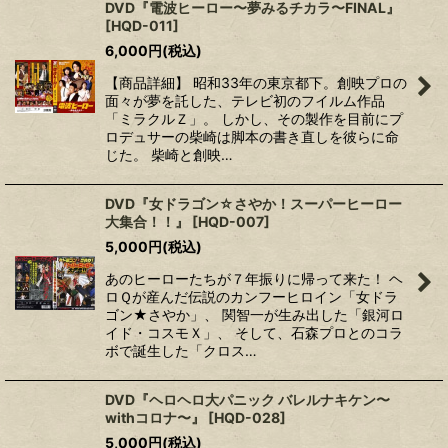
DVD『電波ヒーロー〜夢みるチカラ〜FINAL』
[
HQD-011
]
6,000
円
(税込)
【商品詳細】 昭和33年の東京都下。創映プロの
面々が夢を託した、テレビ初のフイルム作品
「ミラクルＺ」。 しかし、その製作を目前にプ
ロデュサーの柴崎は脚本の書き直しを彼らに命
じた。 柴崎と創映…
DVD『女ドラゴン☆さやか！スーパーヒーロー
大集合！！』
[
HQD-007
]
5,000
円
(税込)
あのヒーローたちが７年振りに帰って来た！ ヘ
ロＱが産んだ伝説のカンフーヒロイン「女ドラ
ゴン★さやか」、 関智一が生み出した「銀河ロ
イド・コスモＸ」、 そして、石森プロとのコラ
ボで誕生した「クロス…
DVD『ヘロヘロ大パニック バレルナキケン〜
withコロナ〜』
[
HQD-028
]
5,000
円
(税込)