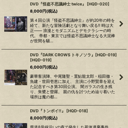
DVD『怪盗不思議紳士 twice』
[
HQD-020
]
8,000
円
(税込)
第４回公演『怪盗不思議紳士』が約20年の時を
経て、新たな冒険活劇となり舞い戻る!! 時は大
正―― 浪漫とモダニズムとデモクラシーの時
代。 帝都・東京では怪盗不思議紳士なる大泥棒
が世間を騒…
DVD『DARK CROWS トキノソラ』[HQD-019]
[
HQD-019
]
6,000
円
(税込)
豪華客演陣、中尾隆聖・置鮎龍太郎・稲田徹・
魚建・世田壱恵に加え、 主演に小野賢章を迎え
た記念すべき第30回公演。 闇ガラスの生き残
り、朱鷺と曽羅。 親の仇を討つため辿り着いた
場所は魔の都…
DVD『トンボイ!!』
[
HQD-018
]
8,000
円
(税込)
県道8号線沿いの森で発生した死体遺棄事件。