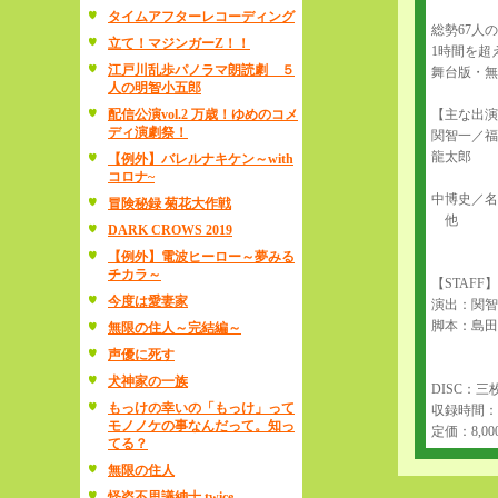
タイムアフターレコーディング
総勢67人
立て！マジンガーZ！！
1時間を超
江戸川乱歩パノラマ朗読劇 ５
舞台版・無
人の明智小五郎
配信公演vol.2 万歳！ゆめのコメ
【主な出演
ディ演劇祭！
関智一／福
龍太郎
【例外】バレルナキケン～with
コロナ~
中博史／
冒険秘録 菊花大作戦
他
DARK CROWS 2019
【例外】電波ヒーロー～夢みる
チカラ～
【STAFF】
今度は愛妻家
演出：関智
脚本：島田
無限の住人～完結編～
声優に死す
犬神家の一族
DISC：三
もっけの幸いの「もっけ」って
収録時間：DIS
モノノケの事なんだって。知っ
定価：8,00
てる？
無限の住人
怪盗不思議紳士 twice