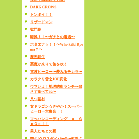
DARK CROWS
トンボイ！！
リザードマン
獄門島
即興！！〜ガチとの遭遇〜
ホタエナッ！！〜Who killd Ryo
ma？〜
魔界転生
悪魔が来りて笛を吹く
電波ヒーロー〜夢みるチカラ〜
カラクリ雪之JOE変化
ウマいよ！地球防衛ランチ〜残
さず食べてね〜
八つ墓村
女ドラゴン☆さやか！スーパー
ヒーロー大集合！！
マッハレコーディング ａ Ｇ
ｏＧｏ！！
異人たちとの夏
闘え!クロスダイバー!!〜改造さ