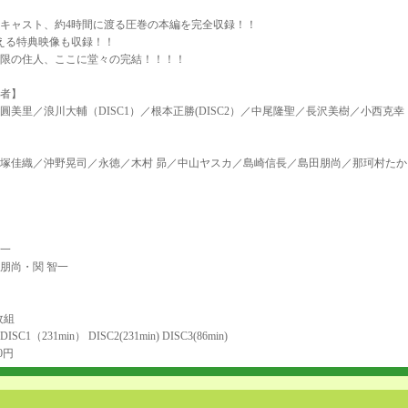
のキャスト、約4時間に渡る圧巻の本編を完全収録！！
える特典映像も収録！！
限の住人、ここに堂々の完結！！！！
者】
圓美里／浪川大輔（DISC1）／根本正勝(DISC2）／中尾隆聖／長沢美樹／小西克幸（D
名塚佳織／沖野晃司／永徳／木村 昴／中山ヤスカ／島崎信長／島田朋尚／那珂村た
一
朋尚・関 智一
枚組
C1（231min） DISC2(231min) DISC3(86min)
0円