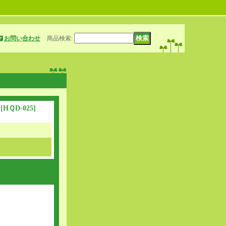
お問い合わせ
商品検索
:
』
[
HＱD-025
]