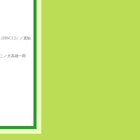
ISC1.2）／置鮎
かこ／大高雄一郎