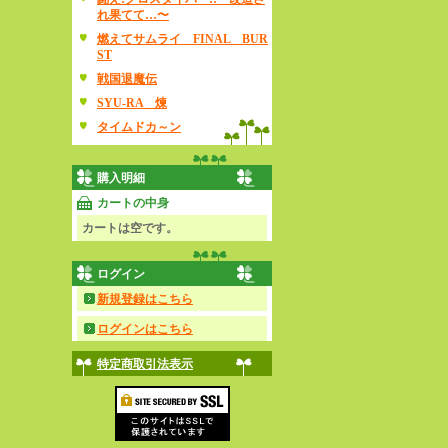
れ果てて…〜
燃えてサムライ FINAL BUR
ST
戦国退魔伝
SYU-RA 煉
タイムドカ～ン
購入明細
カートの中身
カートは空です。
ログイン
新規登録はこちら
ログインはこちら
特定商取引法表示