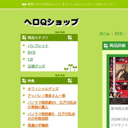
劇団ヘロヘロQカムパニー オフィシャルショップ～ヘロQショップ～
ホーム
｜
DVD
｜
商品カテゴリ
商品詳細
パンフレット
DVD
CD
公演グッズ
特集
オフィシャルグッズ
アッパレ！晴多さん一家
パノラマ朗読劇III 江戸川乱歩
の青銅の魔人
第36回公
パノラマ朗読劇II 江戸川乱歩
の少年探偵団
2018年
ジャケット
悪魔の手鞠唄