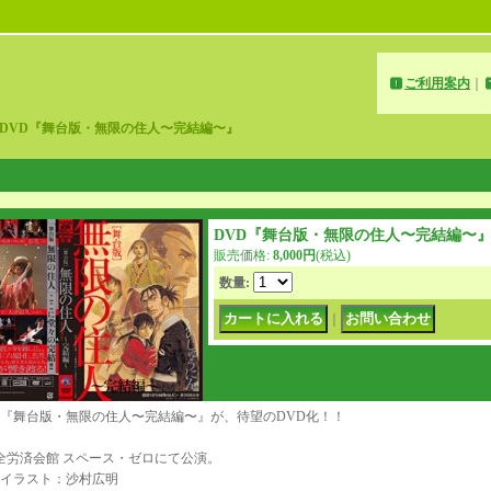
ご利用案内
｜
DVD『舞台版・無限の住人〜完結編〜』
DVD『舞台版・無限の住人〜完結編〜
販売価格
:
8,000円
(税込)
数量
:
｜
演『舞台版・無限の住人〜完結編〜』が、待望のDVD化！！
5月全労済会館 スペース・ゼロにて公演。
イラスト：沙村広明