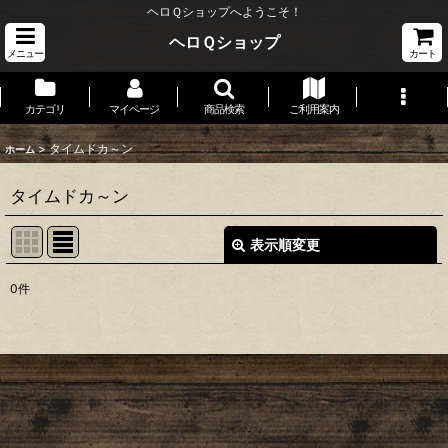
ヘロＱショップへようこそ！
ヘロＱショップ
メニュー
カート
カテゴリ
マイページ
商品検索
ご利用案内
>
タイムドカ～ン
ホーム
タイムドカ～ン
表示順変更
閉じる
0
件
表示数
:
並び順
:
絞り込む