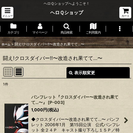
ヘロＱショップへようこそ！
ヘロＱショップ
メニュー
カート
カテゴリ
マイページ
商品検索
ご利用案内
>
闘え!クロスダイバー!!〜改造され果てて…〜
ホーム
闘え!クロスダイバー!!〜改造され果てて…〜
表示順変更
閉じる
1
件
表示数
:
パンフレット『クロスダイバー〜改造され果て
て…〜』
[
P-003
]
並び順
:
1,000
円
(税込)
◆クロスダイバー〜改造され果てて…〜 パンフ
絞り込む
レット 2006年1月 第15回公演 公式パンフレ
ット 全２４Ｐ キャスト撮り下ろし１５Ｐ／特