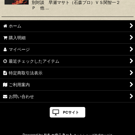
別対談 早瀬マサト（石森プロ）ＶＳ関智一２
Ｐ 他 …
ホーム
購入明細
マイページ
最近チェックしたアイテム
特定商取引法表示
ご利用案内
お問い合わせ
PCサイト
Powered by
おちゃのこネット