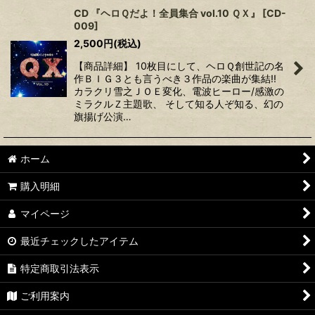
CD 『ヘロＱだよ！全員集合 vol.10 ＱＸ』
[
CD-
009
]
2,500
円
(税込)
【商品詳細】 10枚目にして、ヘロＱ創世記の名
作ＢＩＧ３とも言うべき３作品の楽曲が集結!!
カラクリ雪之ＪＯＥ変化、電波ヒーロー/感激の
ミラクルＺ主題歌、 そして知る人ぞ知る、幻の
旗揚げ公演…
ホーム
購入明細
マイページ
最近チェックしたアイテム
特定商取引法表示
ご利用案内