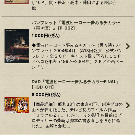
し10Ｐ／関・長沢・高木・藤田による座談会
他 …
パンフレット『電波ヒーロー〜夢みるチカラ〜
（再々演）』
[
P-002
]
1,000
円
(税込)
◆電波ヒーロー〜夢みるチカラ〜（再々演）パ
ンフレット 2004年4月 第13回公演 公式パン
フレット 全２０Ｐ キャスト撮り下ろし１１Ｐ
／ヘロＱ年表（1992〜2004年）２Ｐ／企画ペー
ジ『ミ…
DVD『電波ヒーロー〜夢みるチカラ〜FINAL』
[
HQD-011
]
6,000
円
(税込)
【商品詳細】 昭和33年の東京都下。創映プロの
面々が夢を託した、テレビ初のフイルム作品
「ミラクルＺ」。 しかし、その製作を目前にプ
ロデュサーの柴崎は脚本の書き直しを彼らに命
じた。 柴崎と創映…