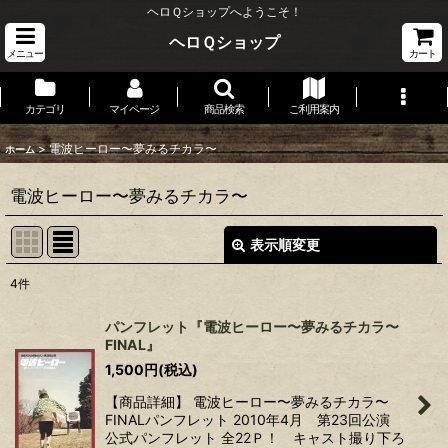
ヘロＱショップへようこそ！
ヘロＱショップ
メニュー
カート
カテゴリ
マイページ
商品検索
ご利用案内
>
電波ヒーロー〜夢みるチカラ〜
ホーム
電波ヒーロー〜夢みるチカラ〜
表示順変更
閉じる
4
件
表示数
:
パンフレット『電波ヒーロー〜夢みるチカラ〜
FINAL』
並び順
:
1,500
円
(税込)
【商品詳細】 電波ヒーロー〜夢みるチカラ〜
絞り込む
FINALパンフレット 2010年4月 第23回公演
公式パンフレット 全22Ｐ！ キャスト撮り下ろ