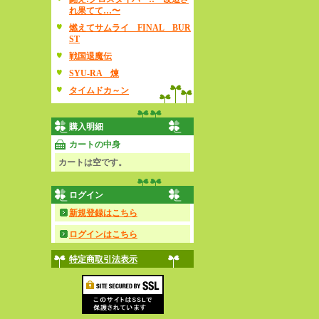
れ果てて…〜
燃えてサムライ FINAL BUR
ST
戦国退魔伝
SYU-RA 煉
タイムドカ～ン
購入明細
カートの中身
カートは空です。
ログイン
新規登録はこちら
ログインはこちら
特定商取引法表示