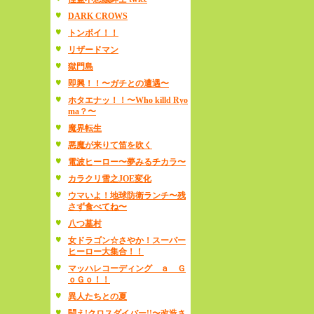
DARK CROWS
トンボイ！！
リザードマン
獄門島
即興！！〜ガチとの遭遇〜
ホタエナッ！！〜Who killd Ryo
ma？〜
魔界転生
悪魔が来りて笛を吹く
電波ヒーロー〜夢みるチカラ〜
カラクリ雪之JOE変化
ウマいよ！地球防衛ランチ〜残
さず食べてね〜
八つ墓村
女ドラゴン☆さやか！スーパー
ヒーロー大集合！！
マッハレコーディング ａ Ｇ
ｏＧｏ！！
異人たちとの夏
闘え!クロスダイバー!!〜改造さ