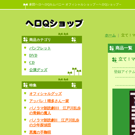
劇団ヘロヘロQカムパニー オフィシャルショップ～ヘロQショップ～
ホーム
｜
立て！
商品カテゴリ
商品一覧
パンフレット
DVD
立て！マ
CD
公演グッズ
登録アイテ
特集
オフィシャルグッズ
アッパレ！晴多さん一家
パノラマ朗読劇III 江戸川乱歩
の青銅の魔人
パノラマ朗読劇II 江戸川乱歩
の少年探偵団
悪魔の手鞠唄