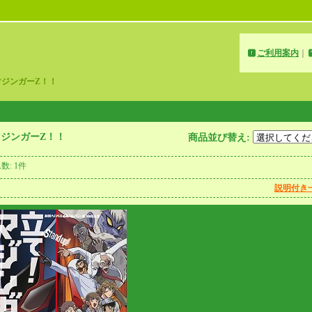
ご利用案内
｜
マジンガーZ！！
ジンガーZ！！
商品並び替え
:
ム数
:
1件
説明付き