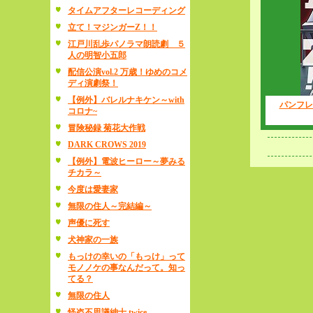
タイムアフターレコーディング
立て！マジンガーZ！！
江戸川乱歩パノラマ朗読劇 ５
人の明智小五郎
配信公演vol.2 万歳！ゆめのコメ
ディ演劇祭！
【例外】バレルナキケン～with
パンフレ
コロナ~
冒険秘録 菊花大作戦
DARK CROWS 2019
【例外】電波ヒーロー～夢みる
チカラ～
今度は愛妻家
無限の住人～完結編～
声優に死す
犬神家の一族
もっけの幸いの「もっけ」って
モノノケの事なんだって。知っ
てる？
無限の住人
怪盗不思議紳士 twice