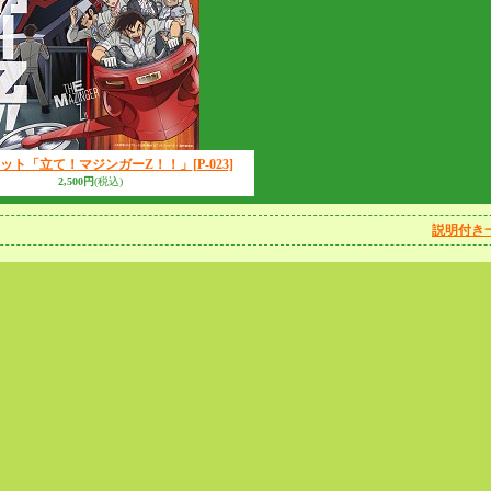
ット「立て！マジンガーZ！！」
[P-023]
2,500円
(税込)
説明付き