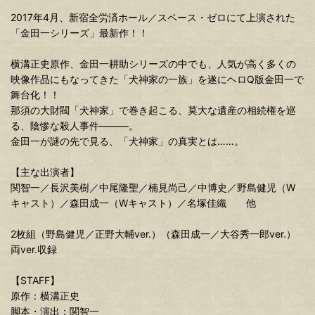
2017年4月、新宿全労済ホール／スペース・ゼロにて上演された
「金田一シリーズ」最新作！！
横溝正史原作、金田一耕助シリーズの中でも、人気が高く多くの
映像作品にもなってきた「犬神家の一族」を遂にヘロQ版金田一で
舞台化！！
那須の大財閥「犬神家」で巻き起こる、莫大な遺産の相続権を巡
る、陰惨な殺人事件―――。
金田一が謎の先で見る、「犬神家」の真実とは……。
【主な出演者】
関智一／長沢美樹／中尾隆聖／楠見尚己／中博史／野島健児（W
キャスト）／森田成一（Wキャスト）／名塚佳織 他
2枚組（野島健児／正野大輔ver.）（森田成一／大谷秀一郎ver.）
両ver.収録
【STAFF】
原作：横溝正史
脚本・演出：関智一