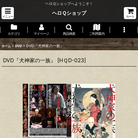
ヘロＱショップへようこそ！
ヘロＱショップ
メニュー
カート
カテゴリ
マイページ
商品検索
ご利用案内
>
>
DVD『犬神家の一族』
ホーム
DVD
DVD『犬神家の一族』
[
HＱD-023
]