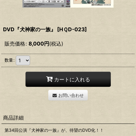
DVD『犬神家の一族』
[
HＱD-023
]
販売価格
:
8,000
円
(税込)
数量
:
カートに入れる
お問い合わせ
商品詳細
第34回公演『犬神家の一族』が、待望のDVD化！！