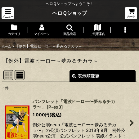
ヘロＱショップへようこそ！
ヘロＱショップ
メニュー
カート
カテゴリ
マイページ
商品検索
ご利用案内
>
【例外】電波ヒーロー～夢みるチカラ～
ホーム
【例外】電波ヒーロー～夢みるチカラ～
表示順変更
閉じる
1
件
表示数
:
パンフレット「電波ヒーロー〜夢みるチカ
ラ〜」
[
P-ex3
]
並び順
:
1,000
円
(税込)
例外公演neun『電波ヒーロー〜夢みるチカ
絞り込む
ラ〜』の公演パンフレット 2018年9月 例外公
演neun公演 公式パンフレット 表紙イラスト：