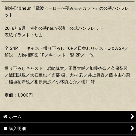
例外公演neun『電波ヒーロー〜夢みるチカラ〜』の公演パンフレ
ット
2018年9月 例外公演neun公演 公式パンフレット
表紙イラスト：だま
全 24P！ キャスト撮り下ろし 16P／日替わりゲストQ＆A 2P／
解説・人物相関図 1P／キャスト一覧 2P／ 他
撮り下ろしキャスト：岩崎諒太／正野大輔／加藤杏奈／久保梨瑛
／飯田誠規／大石達也／光部 樹／大村 彩／井上舞香／藤本由布菜
／稲垣祐希絵／相原美沙／小林慎之介／櫻井 殊
定価：1,000円
ホーム
購入明細