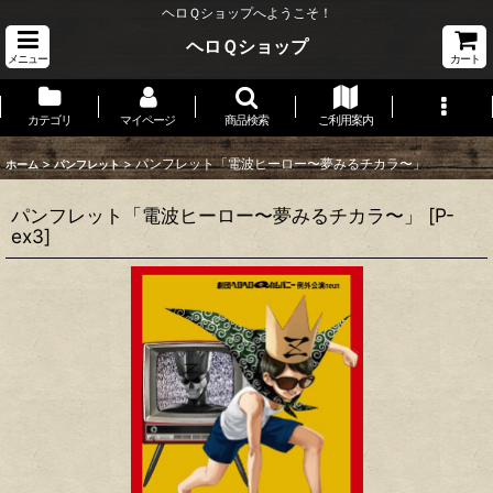
ヘロＱショップへようこそ！
ヘロＱショップ
メニュー
カート
カテゴリ
マイページ
商品検索
ご利用案内
>
>
パンフレット「電波ヒーロー〜夢みるチカラ〜」
ホーム
パンフレット
パンフレット「電波ヒーロー〜夢みるチカラ〜」
[
P-
ex3
]