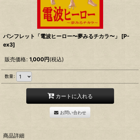
パンフレット「電波ヒーロー〜夢みるチカラ〜」
[
P-
ex3
]
販売価格
:
1,000
円
(税込)
数量
:
カートに入れる
お問い合わせ
商品詳細