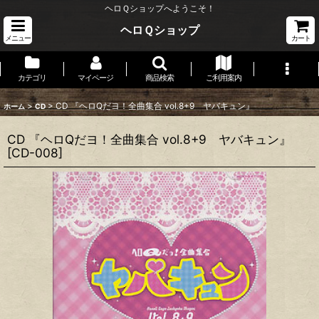
ヘロＱショップへようこそ！
ヘロＱショップ
メニュー
カート
カテゴリ
マイページ
商品検索
ご利用案内
>
>
CD 『ヘロQだヨ！全曲集合 vol.8+9 ヤバキュン』
ホーム
CD
CD 『ヘロQだヨ！全曲集合 vol.8+9 ヤバキュン』
[
CD-008
]