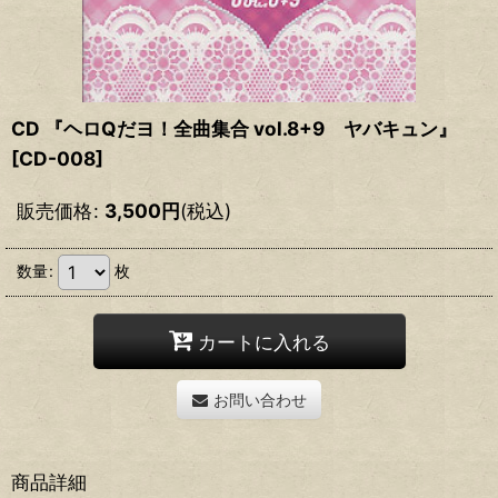
CD 『ヘロQだヨ！全曲集合 vol.8+9 ヤバキュン』
[
CD-008
]
販売価格
:
3,500
円
(税込)
数量
:
枚
カートに入れる
お問い合わせ
商品詳細