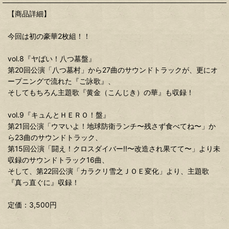
【商品詳細】
今回は初の豪華2枚組！！
vol.8『ヤばい！八つ墓盤』
第20回公演「八つ墓村」から27曲のサウンドトラックが、更にオ
ープニングで流れた『ご詠歌』、
そしてもちろん主題歌『黄金（こんじき）の華』も収録！
vol.9『キュんとＨＥＲＯ！盤』
第21回公演「ウマいよ！地球防衛ランチ〜残さず食べてね〜」か
ら23曲のサウンドトラック、
第15回公演「闘え！クロスダイバー!!〜改造され果てて〜」より未
収録のサウンドトラック16曲、
そして、第22回公演「カラクリ雪之ＪＯＥ変化」より、主題歌
『真っ直ぐに』収録！
定価：3,500円