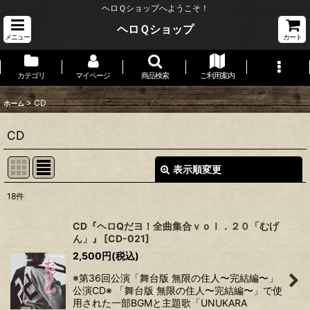
ヘロＱショップへようこそ！
ヘロＱショップ
メニュー
カート
カテゴリ
マイページ
商品検索
ご利用案内
>
CD
ホーム
CD
表示順変更
閉じる
18
件
表示数
:
CD『ヘロQだヨ！全曲集合ｖｏｌ．２０「むげ
ん」』
[
CD-021
]
並び順
:
2,500
円
(税込)
※第36回公演「舞台版 無限の住人〜完結編〜」
絞り込む
公演CD※ 「舞台版 無限の住人〜完結編〜」で使
用された一部BGMと主題歌「UNUKARA