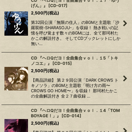
CD 『ヘロQだヨ！全曲集合ｖｏｌ．１７「ゆう
げん」』
[
CD-017
]
2,500
円
(税込)
第32回公演「無限の住人」のBGMと主題歌「沙
羅双樹-SHARASOJU-」を収録！ 熱き戦いの記
憶を呼び覚ます数々のBGMには、全て那珂村た
かこの解説付き。 そしてCDブックレットにしか
無い…
CD 『ヘロQだヨ！全曲集合ｖｏｌ．１5「トキ
ノコエ」』
[
CD-015
]
2,500
円
(税込)
【商品詳細】 第２９回公演「DARK CROWS ト
キノソラ」のBGMと主題歌「明け方の雨〜
CROWS GO HOME〜」を収録！ 那珂村たかこ
の全曲解説付き 全２７曲収録 …
CD 『ヘロQだヨ！全曲集合ｖｏｌ．１4「TOM
BOYAGE！」』
[
CD-014
]
2,500
円
(税込)