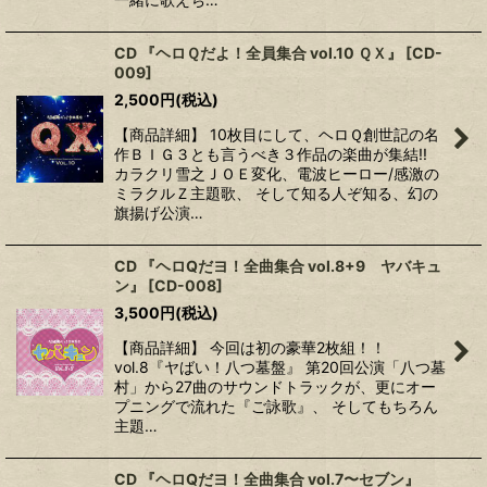
CD 『ヘロＱだよ！全員集合 vol.10 ＱＸ』
[
CD-
009
]
2,500
円
(税込)
【商品詳細】 10枚目にして、ヘロＱ創世記の名
作ＢＩＧ３とも言うべき３作品の楽曲が集結!!
カラクリ雪之ＪＯＥ変化、電波ヒーロー/感激の
ミラクルＺ主題歌、 そして知る人ぞ知る、幻の
旗揚げ公演…
CD 『ヘロQだヨ！全曲集合 vol.8+9 ヤバキュ
ン』
[
CD-008
]
3,500
円
(税込)
【商品詳細】 今回は初の豪華2枚組！！
vol.8『ヤばい！八つ墓盤』 第20回公演「八つ墓
村」から27曲のサウンドトラックが、更にオー
プニングで流れた『ご詠歌』、 そしてもちろん
主題…
CD 『ヘロQだヨ！全曲集合 vol.7〜セブン』