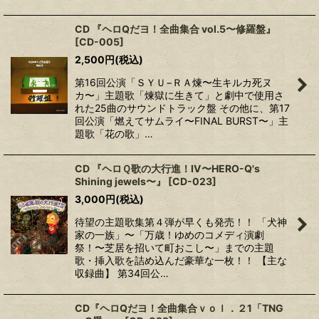
CD 『ヘロQだヨ！全曲集合 vol.5〜修羅盤』
[
CD-005
]
2,500
円
(税込)
第16回公演「ＳＹＵ−ＲＡ煉〜生キルカ死ヌ
カ〜」主題歌「煉獄に生きて」と劇中で使用さ
れた25曲のサウンドトラック盤 その他に、第17
回公演「燃えてサムライ〜FINAL BURST〜」主
題歌「花の歌」…
CD 『ヘロＱ歌の大行進！IV〜HERO-Q's
Shining jewels〜』
[
CD-023
]
3,000
円
(税込)
待望の主題歌集第４弾が早くも発売！！ 「犬神
家の一族」〜「万歳！ゆめのコメディ演劇
祭！〜芝居を招いて町おこし〜」までの主題
歌・挿入歌を詰め込んだ豪華な一枚！！ 【主な
収録曲】 第34回公…
CD『ヘロQだヨ！全曲集合ｖｏｌ．２1「TNG