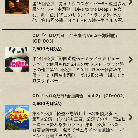
第15回公演「闘え！クロスダイバー!!〜改造され
果てて…〜」主題歌「Dive to the Deep」を含
む、劇中使用29曲のサウンドトラック盤 その
他、第16回公演「ＳＹＵ−ＲＡ煉〜生キルカ死…
CD 『ヘロQだヨ！全曲集合 vol.3〜激闘盤』
[
CD-003
]
2,500
円
(税込)
第14回公演「戦国退魔伝〜メラメラ☆ギュー
ン〜」で使用された24曲のサウンドトラック盤
その他に第12回公演「ＳＹＵ−ＲＡ〜仕留めて
候〜」より同名主題歌、 第15回公演「闘え！ク
ロスダイバー!…
CD 『ヘロQだヨ!全曲集合 vol.2』
[
CD-002
]
2,500
円
(税込)
第4回公演「怪盗不思議紳士〜名探偵見参〜」
第5回公演「仏の顔も三度」公演その１「電波ヒ
ーロー〜夢みるチカラ〜」 第9回公演「ヘロヘ
ロ黄金時代劇 燃えてサムライ〜血風編〜」 イ
ベント公演「炎の共…