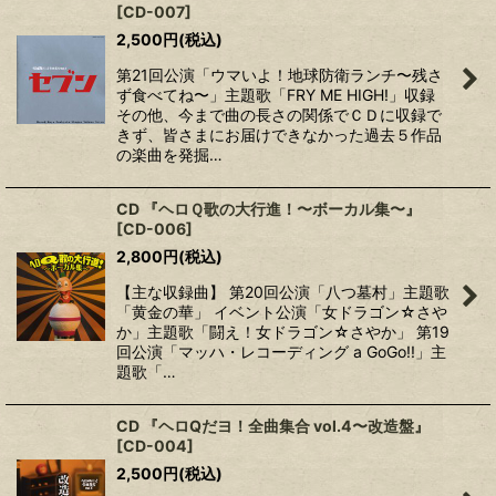
[
CD-007
]
2,500
円
(税込)
第21回公演「ウマいよ！地球防衛ランチ〜残さ
ず食べてね〜」主題歌「FRY ME HIGH!」収録
その他、今まで曲の長さの関係でＣＤに収録で
きず、皆さまにお届けできなかった過去５作品
の楽曲を発掘…
CD 『ヘロＱ歌の大行進！〜ボーカル集〜』
[
CD-006
]
2,800
円
(税込)
【主な収録曲】 第20回公演「八つ墓村」主題歌
「黄金の華」 イベント公演「女ドラゴン☆さや
か」主題歌「闘え！女ドラゴン☆さやか」 第19
回公演「マッハ・レコーディング a GoGo!!」主
題歌「…
CD 『ヘロQだヨ！全曲集合 vol.4〜改造盤』
[
CD-004
]
2,500
円
(税込)