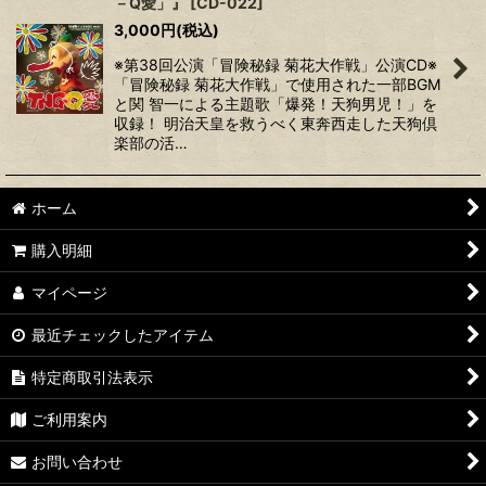
－Q愛」』
[
CD-022
]
3,000
円
(税込)
※第38回公演「冒険秘録 菊花大作戦」公演CD※
「冒険秘録 菊花大作戦」で使用された一部BGM
と関 智一による主題歌「爆発！天狗男児！」を
収録！ 明治天皇を救うべく東奔西走した天狗倶
楽部の活…
ホーム
購入明細
マイページ
最近チェックしたアイテム
特定商取引法表示
ご利用案内
お問い合わせ