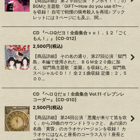
【商品詳細】 第２９回公演「トンボイ！！」の
BGMと主題歌「GIFT〜How do you use it?〜」
を収録！ 自宅で戦慄の猟奇殺人を再現♪ ブック
レットには３ページにも及ぶ、関…
CD 『ヘロQだヨ！全曲集合ｖｏｌ．１２「ごく
もん！」』
[
CD-012
]
2,500
円
(税込)
【商品詳細】 その名の通り、第27回公演「獄門
島」本編で使用された、ＢＧＭ全２０曲に加
え、 獄門島主題歌「楽園」を収録した、獄門島
スペシャルＣＤ！！ 全２１曲収録 定価：２，５
００…
CD 『ヘロＱだョ！全曲集合 Vol.11 イレブンレ
コーダー』
[
CD-010
]
2,500
円
(税込)
【商品詳細】 第24回公演「悪魔が来りて笛を吹
く」から29曲のサウンドトラックと、 あの涙の
名曲「黄昏」のカラオケバージョンを収録！ カ
ラオケにはなんと座長のコーラス入り！座長と
一緒に歌えち…