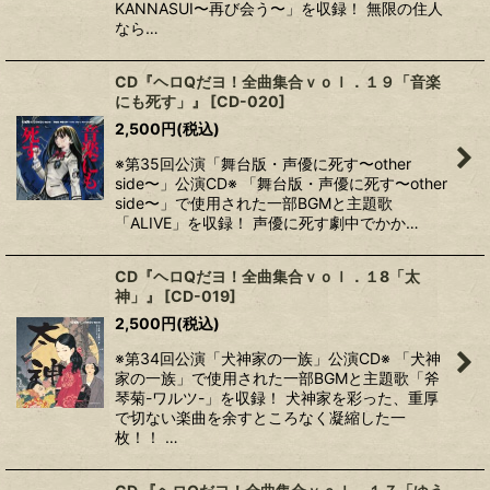
KANNASUI〜再び会う〜」を収録！ 無限の住人
なら…
CD『ヘロQだヨ！全曲集合ｖｏｌ．１９「音楽
にも死す」』
[
CD-020
]
2,500
円
(税込)
※第35回公演「舞台版・声優に死す〜other
side〜」公演CD※ 「舞台版・声優に死す〜other
side〜」で使用された一部BGMと主題歌
「ALIVE」を収録！ 声優に死す劇中でかか…
CD『ヘロQだヨ！全曲集合ｖｏｌ．１8「太
神」』
[
CD-019
]
2,500
円
(税込)
※第34回公演「犬神家の一族」公演CD※ 「犬神
家の一族」で使用された一部BGMと主題歌「斧
琴菊-ワルツ-」を収録！ 犬神家を彩った、重厚
で切ない楽曲を余すところなく凝縮した一
枚！！ …