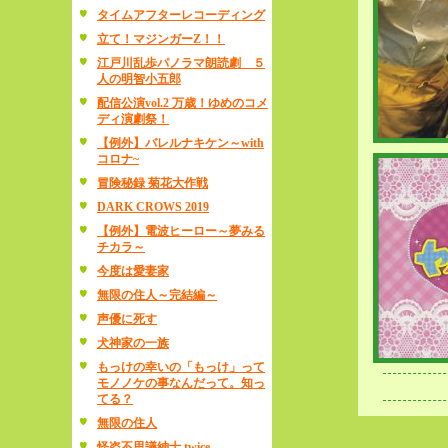
タイムアフターレコーディング
立て！マジンガーZ！！
江戸川乱歩パノラマ朗読劇 ５
人の明智小五郎
配信公演vol.2 万歳！ゆめのコメ
ディ演劇祭！
【例外】バレルナキケン～with
コロナ~
冒険秘録 菊花大作戦
DARK CROWS 2019
【例外】電波ヒーロー～夢みる
チカラ～
今度は愛妻家
無限の住人～完結編～
声優に死す
犬神家の一族
もっけの幸いの「もっけ」って
モノノケの事なんだって。知っ
てる？
無限の住人
怪盗不思議紳士 twice