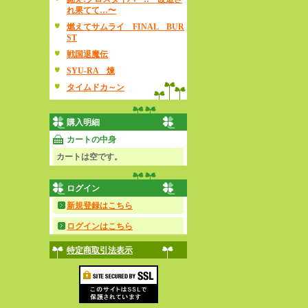
れ果てて…〜
燃えてサムライ FINAL BUR
ST
戦国退魔伝
SYU-RA 煉
タイムドカ～ン
購入明細
カートの中身
カートは空です。
ログイン
新規登録はこちら
ログインはこちら
特定商取引法表示