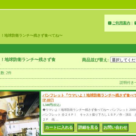
ご利用案内
｜
よ！地球防衛ランチ〜残さず食べてね〜
よ！地球防衛ランチ〜残さず食
商品並び替え
:
〜
ム数
:
2件
説明付き
パンフレット『ウマいよ！地球防衛ランチ〜残さず食べて
[P-007]
1,500円
(税込)
◆ウマいよ！地球防衛ランチ〜残さず食べてね〜 パンフレット 2009
パンフレット 全２４Ｐ！ キャスト撮り下ろし１６Ｐ／作・演出 
２Ｐ 他 …
｜
｜