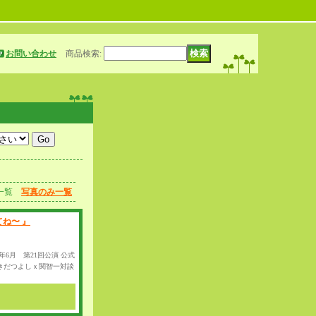
お問い合わせ
商品検索
:
一覧
写真のみ一覧
ね〜 』
年6月 第21回公演 公式
きだつよしｘ関智一対談