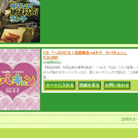
CD 『ヘロQだヨ！全曲集合 vol.8+9 ヤバキュン』
[CD-008]
3,500円
(税込)
【商品詳細】 今回は初の豪華2枚組！！ vol.8『ヤばい！八つ墓盤』
から27曲のサウンドトラックが、更にオープニングで流れた『ご詠歌
題…
｜
｜
説明付き