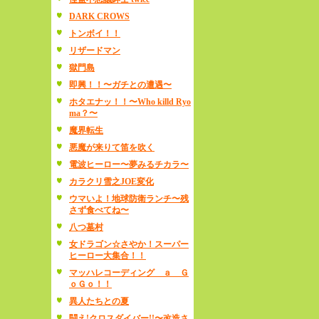
DARK CROWS
トンボイ！！
リザードマン
獄門島
即興！！〜ガチとの遭遇〜
ホタエナッ！！〜Who killd Ryo
ma？〜
魔界転生
悪魔が来りて笛を吹く
電波ヒーロー〜夢みるチカラ〜
カラクリ雪之JOE変化
ウマいよ！地球防衛ランチ〜残
さず食べてね〜
八つ墓村
女ドラゴン☆さやか！スーパー
ヒーロー大集合！！
マッハレコーディング ａ Ｇ
ｏＧｏ！！
異人たちとの夏
闘え!クロスダイバー!!〜改造さ