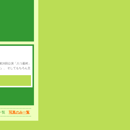
 第20回公演「八つ墓村」
』、 そしてもちろん主
一覧
写真のみ一覧