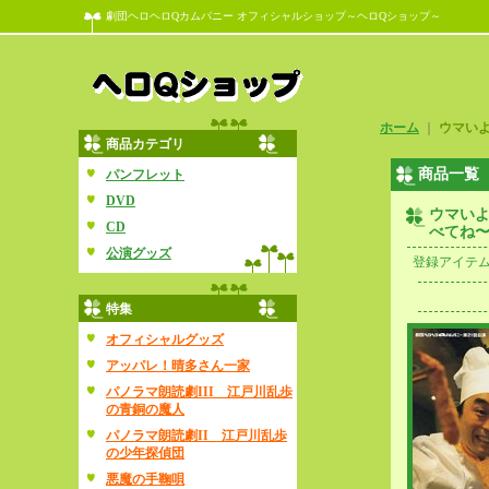
劇団ヘロヘロQカムパニー オフィシャルショップ～ヘロQショップ～
ホーム
｜
ウマい
商品カテゴリ
商品一覧
パンフレット
DVD
ウマい
CD
べてね
公演グッズ
登録アイテ
特集
オフィシャルグッズ
アッパレ！晴多さん一家
パノラマ朗読劇III 江戸川乱歩
の青銅の魔人
パノラマ朗読劇II 江戸川乱歩
の少年探偵団
悪魔の手鞠唄