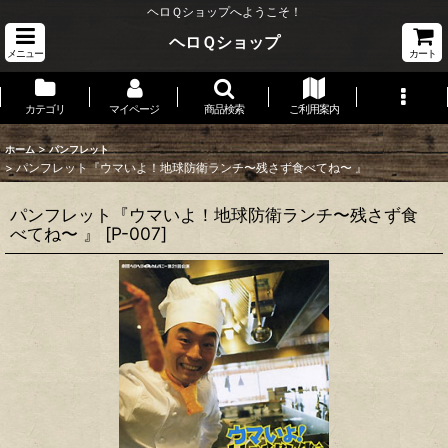
ヘロＱショップへようこそ！
ヘロＱショップ
メニュー
カート
カテゴリ
マイページ
商品検索
ご利用案内
>
ホーム
パンフレット
>
パンフレット『ウマいよ！地球防衛ランチ〜残さず食べてね〜 』
パンフレット『ウマいよ！地球防衛ランチ〜残さず食
べてね〜 』
[
P-007
]