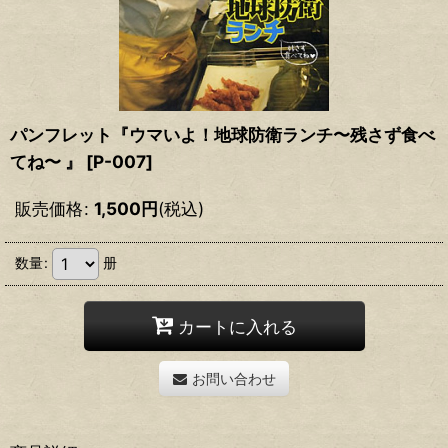
パンフレット『ウマいよ！地球防衛ランチ〜残さず食べ
てね〜 』
[
P-007
]
販売価格
:
1,500
円
(税込)
数量
:
册
カートに入れる
お問い合わせ