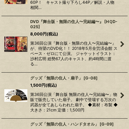
60P！ キャスト撮り下ろし44P／解説・人物
相関…
DVD『舞台版・無限の住人〜完結編〜』
[
HＱD-
025
]
8,000
円
(税込)
第36回公演『舞台版・無限の住人〜完結編〜』
が、待望のDVD化！！ 2018年5月全労済会館 ス
ペース・ゼロにて公演。 ジャケットイラスト：
沙村広明 総勢67人のキャスト、約4時間に渡
る…
グッズ「無限の住人・扇子」
[
G-08
]
1,500
円
(税込)
第36回公演「舞台版 無限の住人〜完結編〜」物
販で販売していた扇子。 劇中で登場する万次の
武器が全てあしらわれた扇子。 ◆素材：布製 ◆
大きさ：21cm 定価：1,500円
グッズ「無限の住人・ハンドタオル」
[
G-09
]