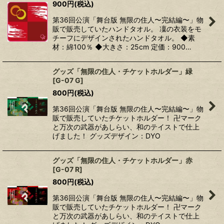
900
円
(税込)
第36回公演「舞台版 無限の住人〜完結編〜」物
販で販売していたハンドタオル。 凜の衣装をモ
チーフにデザインされたハンドタオル。 ◆素
材：綿100％ ◆大きさ：25cm 定価：900…
グッズ「無限の住人・チケットホルダー」緑
[
G-07 G
]
800
円
(税込)
第36回公演「舞台版 無限の住人〜完結編〜」物
販で販売していたチケットホルダー！ 卍マーク
と万次の武器があしらい、和のテイストで仕上
げました！ グッズデザイン：DYO
グッズ「無限の住人・チケットホルダー」赤
[
G-07 R
]
800
円
(税込)
第36回公演「舞台版 無限の住人〜完結編〜」物
販で販売していたチケットホルダー！ 卍マーク
と万次の武器があしらい、和のテイストで仕上