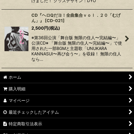
げました！ グッズデザイン：DYO
CD『ヘロQだヨ！全曲集合ｖｏｌ．２０「むげ
ん」』
[
CD-021
]
2,500
円
(税込)
※第36回公演「舞台版 無限の住人〜完結編〜」
公演CD※ 「舞台版 無限の住人〜完結編〜」で使
用された一部BGMと主題歌「UNUKARA
KANNASUI〜再び会う〜」を収録！ 無限の住人
なら…
ホーム
購入明細
マイページ
最近チェックしたアイテム
特定商取引法表示