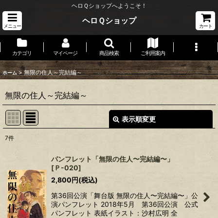
ヘロＱショップへようこそ！
ヘロＱショップ
メニュー
カート
カテゴリ
マイページ
商品検索
ご利用案内
>
無限の住人～完結編～
ホーム
無限の住人～完結編～
表示順変更
閉じる
7
件
表示数
:
パンフレット「無限の住人〜完結編〜」
[
Ｐ-020
]
並び順
:
2,800
円
(税込)
第36回公演「舞台版 無限の住人〜完結編〜」公
絞り込む
演パンフレット 2018年5月 第36回公演 公式
パンフレット 表紙イラスト：沙村広明 全