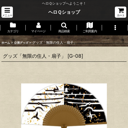
ヘロＱショップへようこそ！
ヘロＱショップ
メニュー
カート
カテゴリ
マイページ
商品検索
ご利用案内
>
>
グッズ「無限の住人・扇子」
ホーム
公演グッズ
グッズ「無限の住人・扇子」
[
G-08
]