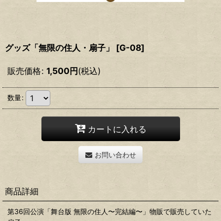
グッズ「無限の住人・扇子」
[
G-08
]
販売価格
:
1,500
円
(税込)
数量
:
カートに入れる
お問い合わせ
商品詳細
第36回公演「舞台版 無限の住人〜完結編〜」物販で販売していた