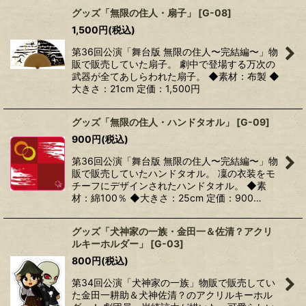
グッズ「無限の住人・扇子」
[
G-08
]
1,500
円
(税込)
第36回公演「舞台版 無限の住人〜完結編〜」物
販で販売していた扇子。 劇中で登場する万次の
武器が全てあしらわれた扇子。 ◆素材：布製 ◆
大きさ：21cm 定価：1,500円
グッズ「無限の住人・ハンドタオル」
[
G-09
]
900
円
(税込)
第36回公演「舞台版 無限の住人〜完結編〜」物
販で販売していたハンドタオル。 凜の衣装をモ
チーフにデザインされたハンドタオル。 ◆素
材：綿100％ ◆大きさ：25cm 定価：900…
グッズ「犬神家の一族・金田一＆佐清？アクリ
ルキーホルダー」
[
G-03
]
800
円
(税込)
第34回公演「犬神家の一族」物販で販売してい
た金田一耕助＆犬神佐清？のアクリルキーホル