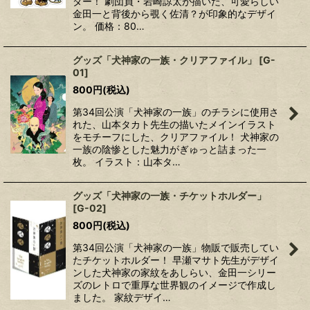
ダー！ 劇団員・岩崎諒太が描いた、可愛らしい
金田一と背後から覗く佐清？が印象的なデザイ
ン。 価格：80…
グッズ「犬神家の一族・クリアファイル」
[
G-
01
]
800
円
(税込)
第34回公演「犬神家の一族」のチラシに使用さ
れた、山本タカト先生の描いたメインイラスト
をモチーフにした、クリアファイル！ 犬神家の
一族の陰惨とした魅力がぎゅっと詰まった一
枚。 イラスト：山本タ…
グッズ「犬神家の一族・チケットホルダー」
[
G-02
]
800
円
(税込)
第34回公演「犬神家の一族」物販で販売してい
たチケットホルダー！ 早瀬マサト先生がデザイ
ンした犬神家の家紋をあしらい、金田一シリー
ズのレトロで重厚な世界観のイメージで作成し
ました。 家紋デザイ…