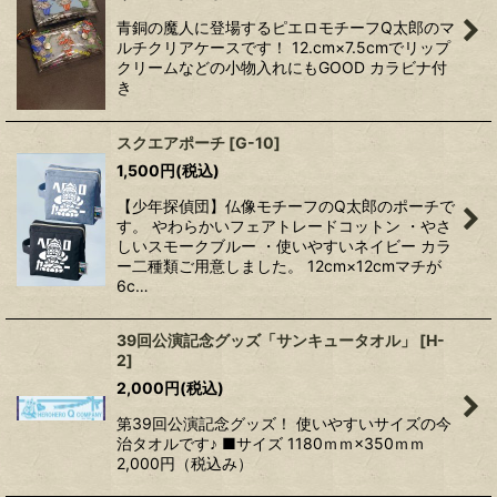
青銅の魔人に登場するピエロモチーフQ太郎のマ
ルチクリアケースです！ 12.cm×7.5cmでリップ
クリームなどの小物入れにもGOOD カラビナ付
き
スクエアポーチ
[
G-10
]
1,500
円
(税込)
【少年探偵団】仏像モチーフのQ太郎のポーチで
す。 やわらかいフェアトレードコットン ・やさ
しいスモークブルー ・使いやすいネイビー カラ
ー二種類ご用意しました。 12cm×12cmマチが
6c…
39回公演記念グッズ「サンキュータオル」
[
H-
2
]
2,000
円
(税込)
第39回公演記念グッズ！ 使いやすいサイズの今
治タオルです♪ ■サイズ 1180ｍｍ×350ｍｍ
2,000円（税込み）