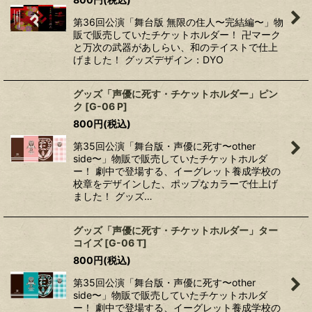
第36回公演「舞台版 無限の住人〜完結編〜」物
販で販売していたチケットホルダー！ 卍マーク
と万次の武器があしらい、和のテイストで仕上
げました！ グッズデザイン：DYO
グッズ「声優に死す・チケットホルダー」ピン
ク
[
G-06 P
]
800
円
(税込)
第35回公演「舞台版・声優に死す〜other
side〜」物販で販売していたチケットホルダ
ー！ 劇中で登場する、イーグレット養成学校の
校章をデザインした、ポップなカラーで仕上げ
ました！ グッズ…
グッズ「声優に死す・チケットホルダー」ター
コイズ
[
G-06 T
]
800
円
(税込)
第35回公演「舞台版・声優に死す〜other
side〜」物販で販売していたチケットホルダ
ー！ 劇中で登場する、イーグレット養成学校の