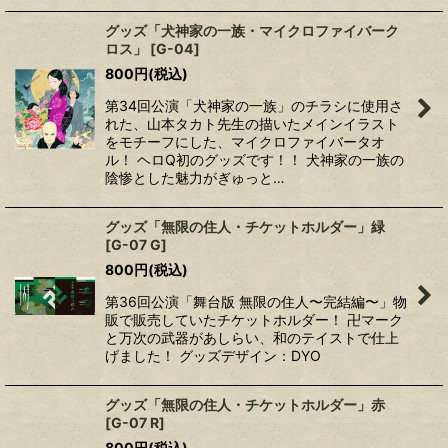
グッズ「犬神家の一族・マイクロファイバーク
ロス」
[
G-04
]
800
円
(税込)
第34回公演「犬神家の一族」のチラシに使用さ
れた、山本タカト先生の描いたメインイラスト
をモチーフにした、マイクロファイバータオ
ル！ ヘロQ初のグッズです！！ 犬神家の一族の
陰惨とした魅力がぎゅっと…
グッズ「無限の住人・チケットホルダー」緑
[
G-07 G
]
800
円
(税込)
第36回公演「舞台版 無限の住人〜完結編〜」物
販で販売していたチケットホルダー！ 卍マーク
と万次の武器があしらい、和のテイストで仕上
げました！ グッズデザイン：DYO
グッズ「無限の住人・チケットホルダー」赤
[
G-07 R
]
800
円
(税込)