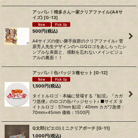
アッパレ！晴多さん一家クリアファイル(A4サ
イズ)
[
G-13
]
500
円
(税込)
A4サイズの使い勝手抜群のクリアファイル♪ 菅
原芳人先生デザインのヘロQロゴをあしらったシ
ンプルな表面と、感動を忘れないメインビジュ
アルの裏面！！
アッパレ！缶バッジ３種セット
[
G-12
]
1,500
円
(税込)
タイトルロゴ・本編に登場する『鮎沼』『カガ
ワ急便』のロゴの缶バッジセット♪ ■サイズ タ
イトルロゴ：57mm 鮎沼：40mm カガワ急便：
70mm×45mm 価格：1500円
Q太郎(ピエロ)ミニクリアポーチ
[
G-11
]
1,000
円
(税込)