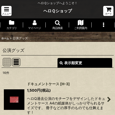
ヘロＱショップへようこそ！
ヘロＱショップ
メニュー
カート
カテゴリ
マイページ
商品検索
ご利用案内
>
公演グッズ
ホーム
公演グッズ
表示順変更
閉じる
16
件
表示数
:
ドキュメントケース
[
H-3
]
1,500
円
(税込)
並び順
:
ヘロQ過去公演のモチーフをデザインしたドキュ
メントケース A4の紙媒体がしっかり守られるサ
絞り込む
イズです。 冊子などの厚手のものでも仕舞えま
す！