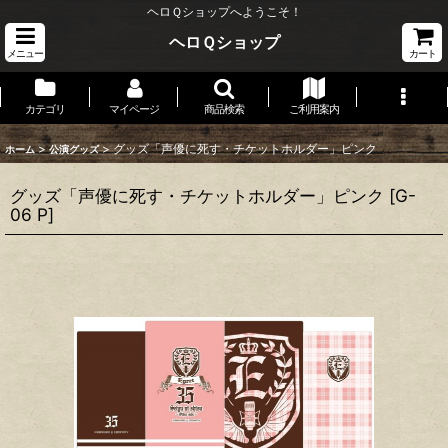
ヘロＱショップへようこそ！
ヘロＱショップ
メニュー
カート
カテゴリ
マイページ
商品検索
ご利用案内
>
>
グッズ「声優に死す・チケットホルダー」ピンク
ホーム
公演グッズ
グッズ「声優に死す・チケットホルダー」ピンク
[
G-
06 P
]