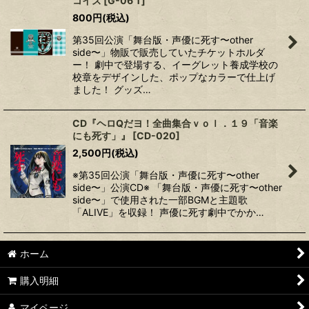
コイズ
[
G-06 T
]
800
円
(税込)
第35回公演「舞台版・声優に死す〜other
side〜」物販で販売していたチケットホルダ
ー！ 劇中で登場する、イーグレット養成学校の
校章をデザインした、ポップなカラーで仕上げ
ました！ グッズ…
CD『ヘロQだヨ！全曲集合ｖｏｌ．１９「音楽
にも死す」』
[
CD-020
]
2,500
円
(税込)
※第35回公演「舞台版・声優に死す〜other
side〜」公演CD※ 「舞台版・声優に死す〜other
side〜」で使用された一部BGMと主題歌
「ALIVE」を収録！ 声優に死す劇中でかか…
ホーム
購入明細
マイページ