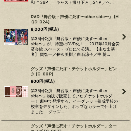
和 全36P！ キャスト撮り下ろし24Ｐ／ヘ…
DVD『舞台版・声優に死す〜other side〜』
[
H
ＱD-024
]
8,000
円
(税込)
第35回公演『舞台版・声優に死す〜other
side〜』が、待望のDVD化！！ 2017年10月全労
済会館 スペース・ゼロにて公演。 【主な出演
者】 関智一／長沢美樹／白石涼子／中 博…
グッズ「声優に死す・チケットホルダー」ピン
ク
[
G-06 P
]
800
円
(税込)
第35回公演「舞台版・声優に死す〜other
side〜」物販で販売していたチケットホルダ
ー！ 劇中で登場する、イーグレット養成学校の
校章をデザインした、ポップなカラーで仕上げ
ました！ グッズ…
グッズ「声優に死す・チケットホルダー」ター