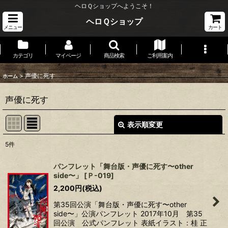
ヘロＱショップへようこそ！
ヘロＱショップ
メニュー
カート
カテゴリ
マイページ
商品検索
ご利用案内
>
声優に死す
ホーム
声優に死す
表示順変更
閉じる
5
件
表示数
:
パンフレット「舞台版・声優に死す〜other
side〜」
[
Ｐ-019
]
並び順
:
2,200
円
(税込)
第35回公演「舞台版・声優に死す〜other
絞り込む
side〜」公演パンフレット 2017年10月 第35
回公演 公式パンフレット 表紙イラスト：桂 正