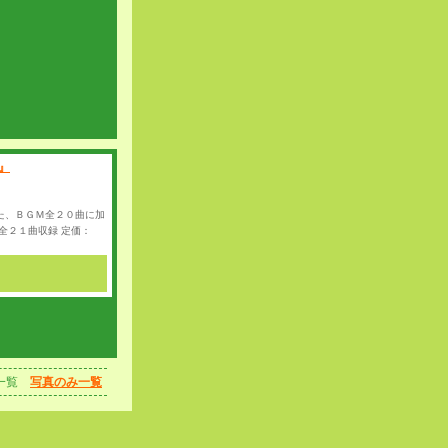
』
た、ＢＧＭ全２０曲に加
全２１曲収録 定価：
一覧
写真のみ一覧