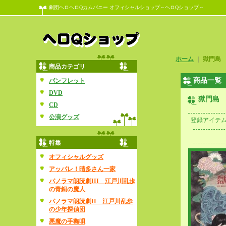
劇団ヘロヘロQカムパニー オフィシャルショップ～ヘロQショップ～
ホーム
｜
獄門島
商品カテゴリ
商品一覧
パンフレット
DVD
獄門島
CD
公演グッズ
登録アイテ
特集
オフィシャルグッズ
アッパレ！晴多さん一家
パノラマ朗読劇III 江戸川乱歩
の青銅の魔人
パノラマ朗読劇II 江戸川乱歩
の少年探偵団
悪魔の手鞠唄