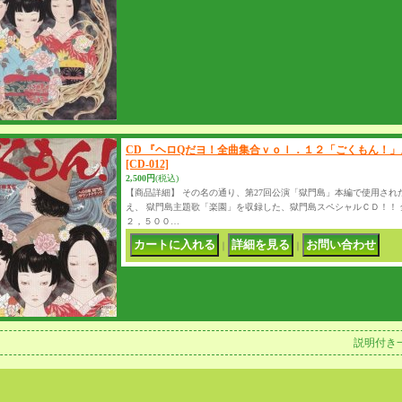
CD 『ヘロQだヨ！全曲集合ｖｏｌ．１２「ごくもん！」
[CD-012]
2,500円
(税込)
【商品詳細】 その名の通り、第27回公演「獄門島」本編で使用され
え、 獄門島主題歌「楽園」を収録した、獄門島スペシャルＣＤ！！ 
２，５００…
｜
｜
説明付き