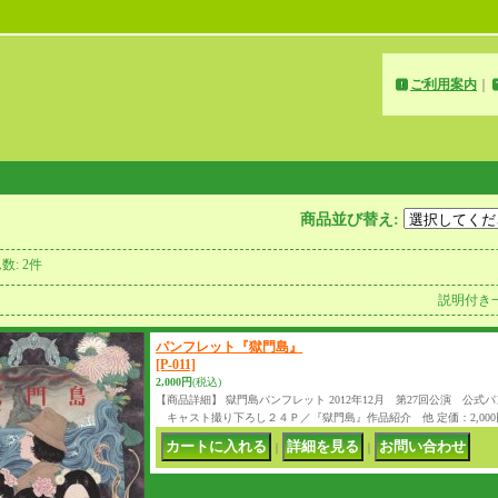
ご利用案内
｜
商品並び替え
:
ム数
:
2件
説明付き
パンフレット『獄門島』
[P-011]
2,000円
(税込)
【商品詳細】 獄門島パンフレット 2012年12月 第27回公演 公式
キャスト撮り下ろし２４Ｐ／『獄門島』作品紹介 他 定価：2,000
｜
｜