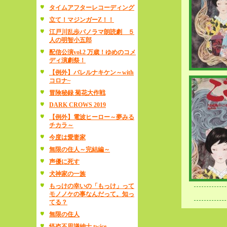
タイムアフターレコーディング
立て！マジンガーZ！！
江戸川乱歩パノラマ朗読劇 ５
人の明智小五郎
配信公演vol.2 万歳！ゆめのコメ
ディ演劇祭！
【例外】バレルナキケン～with
コロナ~
冒険秘録 菊花大作戦
DARK CROWS 2019
【例外】電波ヒーロー～夢みる
チカラ～
今度は愛妻家
無限の住人～完結編～
声優に死す
犬神家の一族
もっけの幸いの「もっけ」って
モノノケの事なんだって。知っ
てる？
無限の住人
怪盗不思議紳士 twice