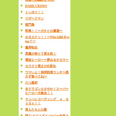
DARK CROWS
トンボイ！！
リザードマン
獄門島
即興！！〜ガチとの遭遇〜
ホタエナッ！！〜Who killd Ryo
ma？〜
魔界転生
悪魔が来りて笛を吹く
電波ヒーロー〜夢みるチカラ〜
カラクリ雪之JOE変化
ウマいよ！地球防衛ランチ〜残
さず食べてね〜
八つ墓村
女ドラゴン☆さやか！スーパー
ヒーロー大集合！！
マッハレコーディング ａ Ｇ
ｏＧｏ！！
異人たちとの夏
闘え!クロスダイバー!!〜改造さ