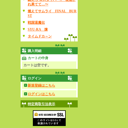
れ果てて…〜
燃えてサムライ FINAL BUR
ST
戦国退魔伝
SYU-RA 煉
タイムドカ～ン
購入明細
カートの中身
カートは空です。
ログイン
新規登録はこちら
ログインはこちら
特定商取引法表示