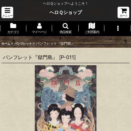
ヘロＱショップへようこそ！
ヘロＱショップ
メニュー
カート
カテゴリ
マイページ
商品検索
ご利用案内
>
>
パンフレット『獄門島』
ホーム
パンフレット
パンフレット『獄門島』
[
P-011
]