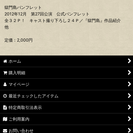
獄門島パンフレット
2012年12月 第27回公演 公式パンフレット
全３２Ｐ！ キャスト撮り下ろし２４Ｐ／『獄門島』作品紹介
他
定価：2,000円
ホーム
購入明細
マイページ
最近チェックしたアイテム
特定商取引法表示
ご利用案内
お問い合わせ