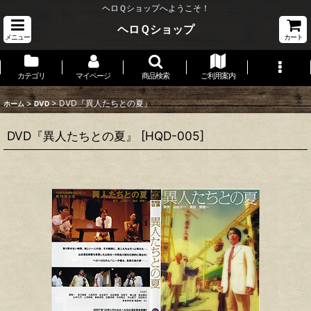
ヘロＱショップへようこそ！
ヘロＱショップ
メニュー
カート
カテゴリ
マイページ
商品検索
ご利用案内
>
>
DVD『異人たちとの夏』
ホーム
DVD
DVD『異人たちとの夏』
[
HQD-005
]