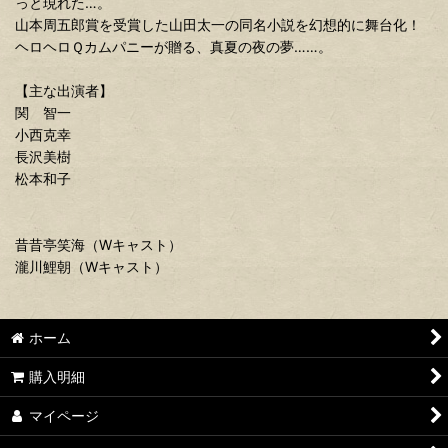
っと現れた…。
山本周五郎賞を受賞した山田太一の同名小説を幻想的に舞台化！
ヘロヘロＱカムパニーが贈る、真夏の夜の夢……。
【主な出演者】
関 智一
小西克幸
長沢美樹
松本和子
昔昔亭笑海（Wキャスト）
瀧川鯉朝（Wキャスト）
ホーム
購入明細
マイページ