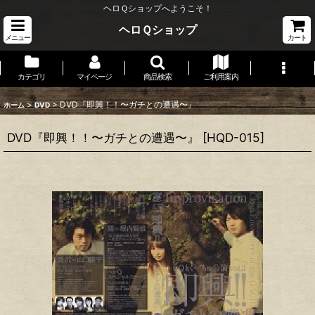
ヘロＱショップへようこそ！
ヘロＱショップ
メニュー
カート
カテゴリ
マイページ
商品検索
ご利用案内
>
>
DVD『即興！！〜ガチとの遭遇〜』
ホーム
DVD
DVD『即興！！〜ガチとの遭遇〜』
[
HQD-015
]