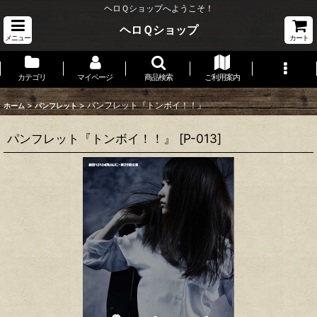
ヘロＱショップへようこそ！
ヘロＱショップ
メニュー
カート
カテゴリ
マイページ
商品検索
ご利用案内
>
>
パンフレット『トンボイ！！』
ホーム
パンフレット
パンフレット『トンボイ！！』
[
P-013
]