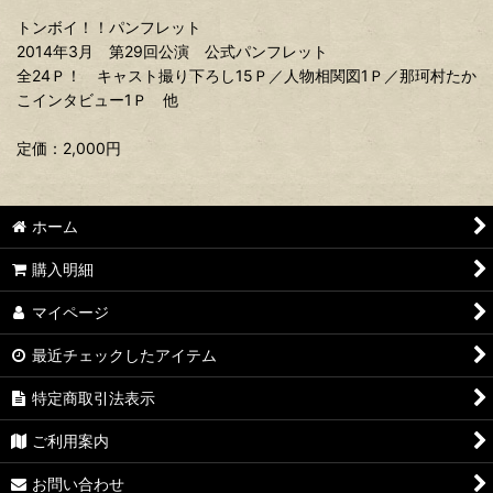
トンボイ！！パンフレット
2014年3月 第29回公演 公式パンフレット
全24Ｐ！ キャスト撮り下ろし15Ｐ／人物相関図1Ｐ／那珂村たか
こインタビュー1Ｐ 他
定価：2,000円
ホーム
購入明細
マイページ
最近チェックしたアイテム
特定商取引法表示
ご利用案内
お問い合わせ