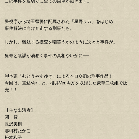
この事件を皮切りに全ての歯車が動き出す。
警視庁から埼玉県警に配属された「星野リカ」をはじめ
事件解決に向け奔走する刑事たち。
しかし、難航する捜査を嘲笑うかのように次々と事件が。
猟奇と陰謀が渦巻く事件の真相やいかに──
脚本家「むとうやすゆき」によるヘロＱ初の刑事作品！
今回は、置鮎Ver．と、櫻井Ver.両方を収録した豪華二枚組で販
売！！
【主な出演者】
関 智一
長沢美樹
那珂村たかこ
松本和子