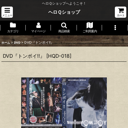
ヘロＱショップへようこそ！
ヘロＱショップ
メニュー
カート
カテゴリ
マイページ
商品検索
ご利用案内
>
>
DVD『トンボイ!!』
ホーム
DVD
DVD『トンボイ!!』
[
HQD-018
]