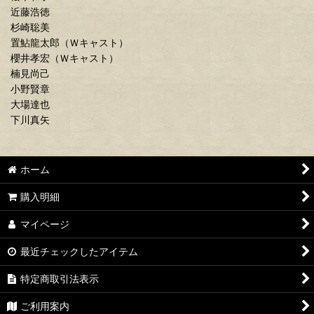
近藤浩徳
杉崎聡美
置鮎龍太郎（Ｗキャスト）
櫻井孝宏（Ｗキャスト）
楠見尚己
小野賢章
大場達也
下川真矢
ホーム
購入明細
マイページ
最近チェックしたアイテム
特定商取引法表示
ご利用案内