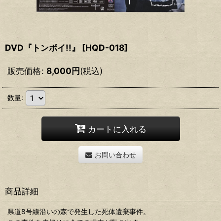
DVD『トンボイ!!』
[
HQD-018
]
販売価格
:
8,000
円
(税込)
数量
:
カートに入れる
お問い合わせ
商品詳細
県道8号線沿いの森で発生した死体遺棄事件。