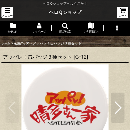
ヘロＱショップへようこそ！
ヘロＱショップ
メニュー
カート
カテゴリ
マイページ
商品検索
ご利用案内
>
>
アッパレ！缶バッジ３種セット
ホーム
公演グッズ
アッパレ！缶バッジ３種セット
[
G-12
]