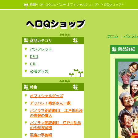
劇団ヘロヘロQカムパニー オフィシャルショップ～ヘロQショップ～
ホーム
｜
パンフ
商品カテゴリ
商品詳細
パンフレット
DVD
CD
公演グッズ
特集
オフィシャルグッズ
アッパレ！晴多さん一家
パノラマ朗読劇III 江戸川乱歩
の青銅の魔人
パノラマ朗読劇II 江戸川乱歩
の少年探偵団
悪魔の手鞠唄