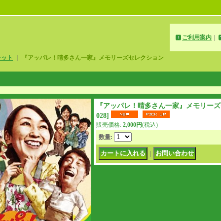
ご利用案内
｜
レット
｜
『アッパレ！晴多さん一家』メモリーズセレクション
『アッパレ！晴多さん一家』メモリーズ
028
]
販売価格
:
2,000円
(税込)
数量
:
｜