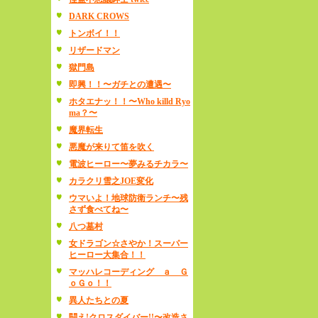
DARK CROWS
トンボイ！！
リザードマン
獄門島
即興！！〜ガチとの遭遇〜
ホタエナッ！！〜Who killd Ryo
ma？〜
魔界転生
悪魔が来りて笛を吹く
電波ヒーロー〜夢みるチカラ〜
カラクリ雪之JOE変化
ウマいよ！地球防衛ランチ〜残
さず食べてね〜
八つ墓村
女ドラゴン☆さやか！スーパー
ヒーロー大集合！！
マッハレコーディング ａ Ｇ
ｏＧｏ！！
異人たちとの夏
闘え!クロスダイバー!!〜改造さ