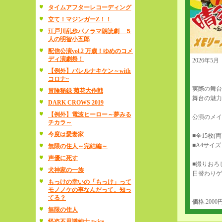
タイムアフターレコーディング
立て！マジンガーZ！！
江戸川乱歩パノラマ朗読劇 ５
人の明智小五郎
配信公演vol.2 万歳！ゆめのコメ
ディ演劇祭！
2026年
【例外】バレルナキケン～with
コロナ~
実際の舞台
冒険秘録 菊花大作戦
舞台の魅力
DARK CROWS 2019
【例外】電波ヒーロー～夢みる
公演のメイ
チカラ～
今度は愛妻家
■全15枚(
■A4サイズ
無限の住人～完結編～
声優に死す
■撮りおろ
犬神家の一族
日替わりゲ
もっけの幸いの「もっけ」って
モノノケの事なんだって。知っ
てる？
価格:2000
無限の住人
怪盗不思議紳士 twice