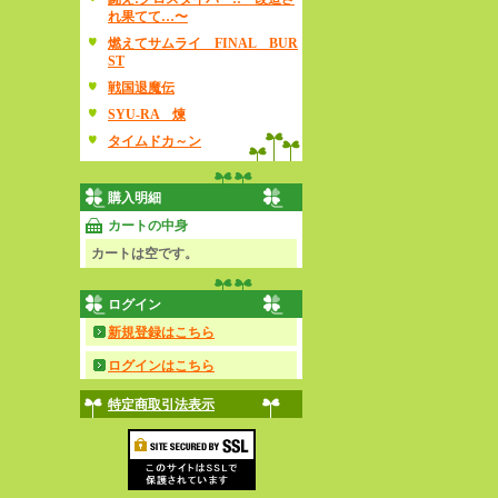
れ果てて…〜
燃えてサムライ FINAL BUR
ST
戦国退魔伝
SYU-RA 煉
タイムドカ～ン
購入明細
カートの中身
カートは空です。
ログイン
新規登録はこちら
ログインはこちら
特定商取引法表示