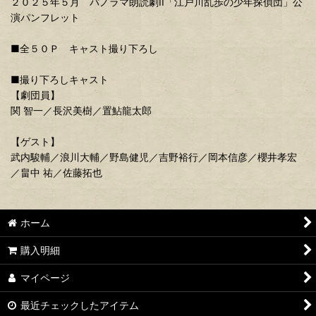
２０２５年５月 パノラマ朗読劇II「江戸川乱歩の少年探偵団」公
演パンフレット
■全５０Ｐ キャスト撮り下ろし
■撮り下ろしキャスト
【劇団員】
関 智一／長沢美樹／置鮎龍太郎
【ゲスト】
武内駿輔／浪川大輔／野島健児／吉野裕行／岡本信彦／櫻井孝宏
／畠中 祐／佐藤拓也
ホーム
購入明細
マイページ
最近チェックしたアイテム