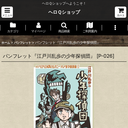
ヘロＱショップへようこそ！
ヘロＱショップ
メニュー
カート
カテゴリ
マイページ
商品検索
ご利用案内
>
>
パンフレット『江戸川乱歩の少年探偵団』
ホーム
パンフレット
パンフレット『江戸川乱歩の少年探偵団』
[
P-026
]