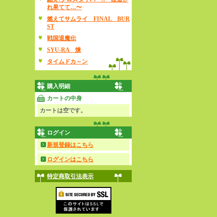
れ果てて…〜
燃えてサムライ FINAL BUR
ST
戦国退魔伝
SYU-RA 煉
タイムドカ～ン
購入明細
カートの中身
カートは空です。
ログイン
新規登録はこちら
ログインはこちら
特定商取引法表示