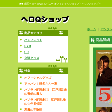
劇団ヘロヘロQカムパニー オフィシャルショップ～ヘロQショップ～
ホーム
｜
パンフ
商品カテゴリ
商品詳細
パンフレット
DVD
CD
公演グッズ
特集
オフィシャルグッズ
アッパレ！晴多さん一家
パノラマ朗読劇III 江戸川乱歩
の青銅の魔人
パノラマ朗読劇II 江戸川乱歩
の少年探偵団
悪魔の手鞠唄