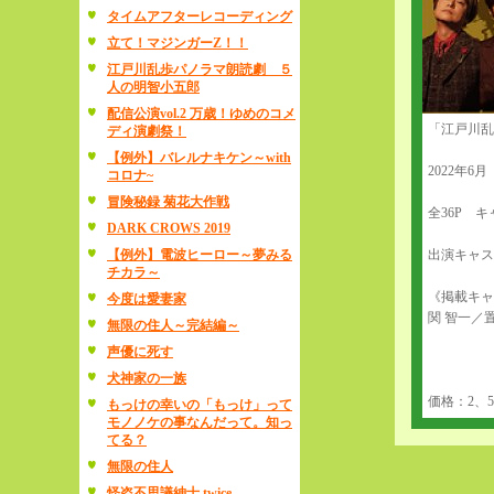
タイムアフターレコーディング
立て！マジンガーZ！！
江戸川乱歩パノラマ朗読劇 ５
人の明智小五郎
配信公演vol.2 万歳！ゆめのコメ
「江戸川乱
ディ演劇祭！
【例外】バレルナキケン～with
2022年
コロナ~
冒険秘録 菊花大作戦
全36P キ
DARK CROWS 2019
【例外】電波ヒーロー～夢みる
出演キャス
チカラ～
《掲載キャ
今度は愛妻家
関 智一／
無限の住人～完結編～
声優に死す
犬神家の一族
価格：2、5
もっけの幸いの「もっけ」って
モノノケの事なんだって。知っ
てる？
無限の住人
怪盗不思議紳士 twice