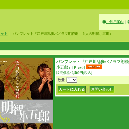
ご利用案内
｜
レット
｜
パンフレット『江戸川乱歩パノラマ朗読劇 ５人の明智小五郎』
パンフレット『江戸川乱歩パノラマ朗読
小五郎』
[
P-ex6
]
販売価格
:
2,500円
(税込)
数量
:
｜