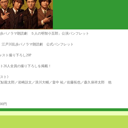
歩パノラマ朗読劇 ５人の明智小五郎」公演パンフレット
6月 江戸川乱歩パノラマ朗読劇 公式パンフレット
ャスト撮り下ろし29P
ト26人全員の撮り下ろしを掲載！
スト》
置鮎龍太郎／岩崎諒太／浪川大輔／畠中 祐／佐藤拓也／森久保祥太郎 他
00円