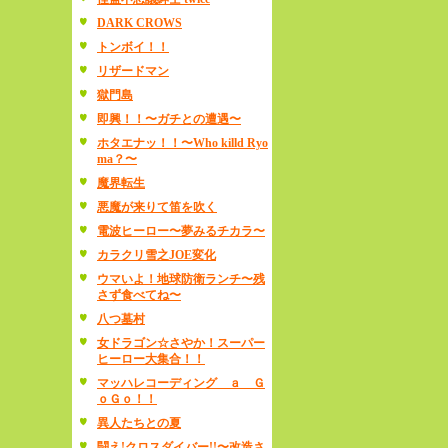
DARK CROWS
トンボイ！！
リザードマン
獄門島
即興！！〜ガチとの遭遇〜
ホタエナッ！！〜Who killd Ryo
ma？〜
魔界転生
悪魔が来りて笛を吹く
電波ヒーロー〜夢みるチカラ〜
カラクリ雪之JOE変化
ウマいよ！地球防衛ランチ〜残
さず食べてね〜
八つ墓村
女ドラゴン☆さやか！スーパー
ヒーロー大集合！！
マッハレコーディング ａ Ｇ
ｏＧｏ！！
異人たちとの夏
闘え!クロスダイバー!!〜改造さ