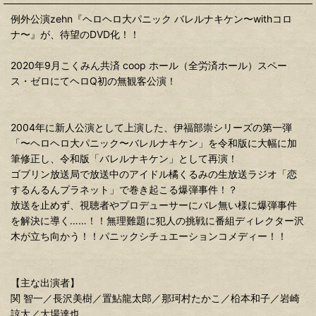
例外公演zehn『ヘロヘロ大パニック バレルナキケン〜withコロ
ナ〜』が、待望のDVD化！！
2020年9月こくみん共済 coop ホール（全労済ホール）スペー
ス・ゼロにてヘロQ初の無観客公演！
2004年に新人公演として上演した、伊福部崇シリーズの第一弾
「〜ヘロヘロ大パニック〜バレルナキケン」を令和版に大幅に加
筆修正し、令和版「バレルナキケン」として再演！
ゴブリン放送局で放送中のアイドル橘くるみの生放送ラジオ「恋
するんるんプラネット」で巻き起こる爆弾事件！？
放送を止めず、視聴者やプロデューサーにバレ無い様に爆弾事件
を解決に導く……！！無理難題に犯人の挑戦に番組ディレクター沢
木が立ち向かう！！パニックシチュエーションコメディー！！
【主な出演者】
関 智一／長沢美樹／置鮎龍太郎／那珂村たかこ／柗本和子／岩崎
諒太／大場達也