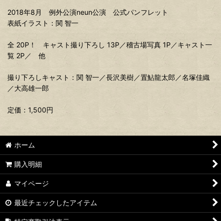
2018年8月 例外公演neun公演 公式パンフレット
表紙イラスト：関 智一
全 20P！ キャスト撮り下ろし 13P／稽古場写真 1P／キャスト一
覧 2P／ 他
撮り下ろしキャスト：関 智一／長沢美樹／置鮎龍太郎／名塚佳織
／大高雄一郎
定価：1,500円
ホーム
購入明細
マイページ
最近チェックしたアイテム