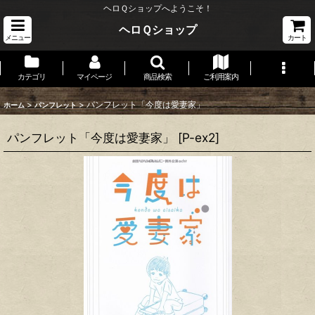
ヘロＱショップへようこそ！
ヘロＱショップ
メニュー
カート
カテゴリ
マイページ
商品検索
ご利用案内
>
>
パンフレット「今度は愛妻家」
ホーム
パンフレット
パンフレット「今度は愛妻家」
[
P-ex2
]