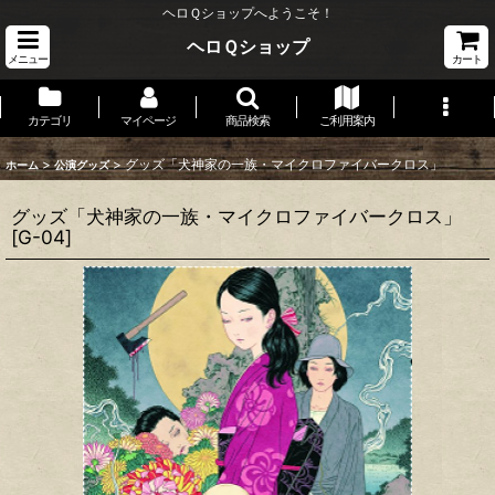
ヘロＱショップへようこそ！
ヘロＱショップ
メニュー
カート
カテゴリ
マイページ
商品検索
ご利用案内
>
>
グッズ「犬神家の一族・マイクロファイバークロス」
ホーム
公演グッズ
グッズ「犬神家の一族・マイクロファイバークロス」
[
G-04
]