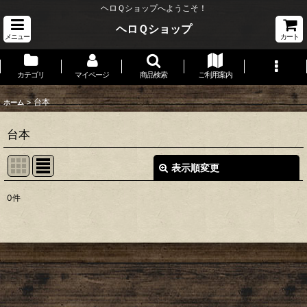
ヘロＱショップへようこそ！
ヘロＱショップ
メニュー
カート
カテゴリ
マイページ
商品検索
ご利用案内
>
台本
ホーム
台本
表示順変更
閉じる
0
件
表示数
:
並び順
:
絞り込む