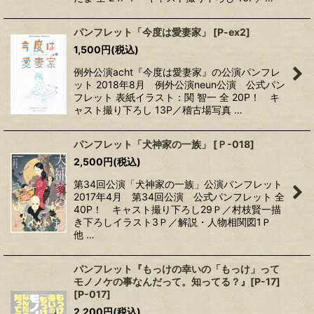
パンフレット「今度は愛妻家」
[
P-ex2
]
1,500
円
(税込)
例外公演acht『今度は愛妻家』の公演パンフレ
ット 2018年8月 例外公演neun公演 公式パン
フレット 表紙イラスト：関 智一 全 20P！ キ
ャスト撮り下ろし 13P／稽古場写真 …
パンフレット「犬神家の一族」
[
Ｐ-018
]
2,500
円
(税込)
第34回公演「犬神家の一族」公演パンフレット
2017年4月 第34回公演 公式パンフレット 全
40P！ キャスト撮り下ろし29Ｐ／村枝賢一描
き下ろしイラスト3Ｐ／解説・人物相関図1Ｐ
他 …
パンフレット『もっけの幸いの「もっけ」って
モノノケの事なんだって。知ってる？』[P-17]
[
P-017
]
2,200
円
(税込)