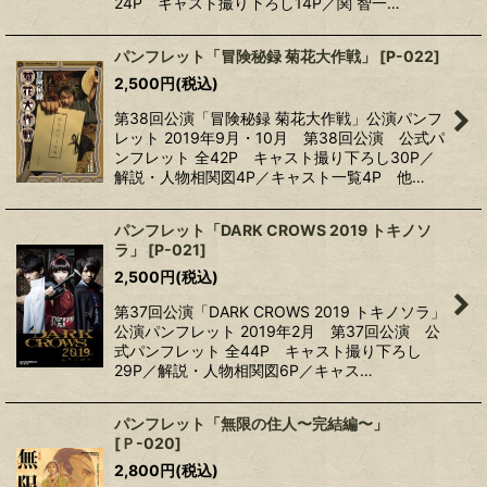
24P キャスト撮り下ろし14P／関 智一…
パンフレット「冒険秘録 菊花大作戦」
[
P-022
]
2,500
円
(税込)
第38回公演「冒険秘録 菊花大作戦」公演パンフ
レット 2019年9月・10月 第38回公演 公式パ
ンフレット 全42P キャスト撮り下ろし30P／
解説・人物相関図4P／キャスト一覧4P 他…
パンフレット「DARK CROWS 2019 トキノソ
ラ」
[
P-021
]
2,500
円
(税込)
第37回公演「DARK CROWS 2019 トキノソラ」
公演パンフレット 2019年2月 第37回公演 公
式パンフレット 全44P キャスト撮り下ろし
29P／解説・人物相関図6P／キャス…
パンフレット「無限の住人〜完結編〜」
[
Ｐ-020
]
2,800
円
(税込)