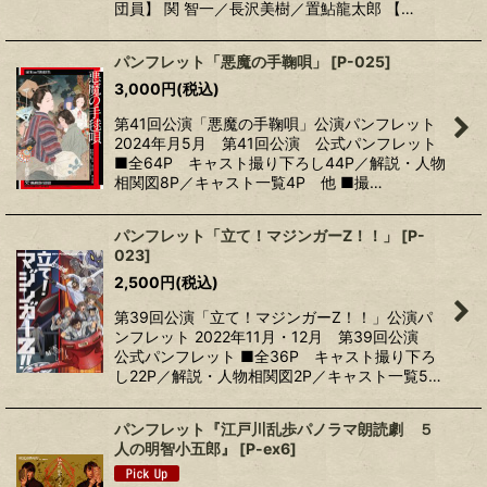
団員】 関 智一／長沢美樹／置鮎龍太郎 【…
パンフレット「悪魔の手鞠唄」
[
P-025
]
3,000
円
(税込)
第41回公演「悪魔の手鞠唄」公演パンフレット
2024年月5月 第41回公演 公式パンフレット
■全64P キャスト撮り下ろし44P／解説・人物
相関図8P／キャスト一覧4P 他 ■撮…
パンフレット「立て！マジンガーZ！！」
[
P-
023
]
2,500
円
(税込)
第39回公演「立て！マジンガーZ！！」公演パ
ンフレット 2022年11月・12月 第39回公演
公式パンフレット ■全36P キャスト撮り下ろ
し22P／解説・人物相関図2P／キャスト一覧5…
パンフレット『江戸川乱歩パノラマ朗読劇 ５
人の明智小五郎』
[
P-ex6
]