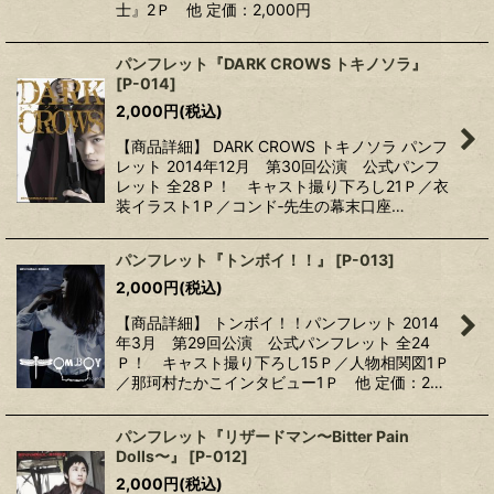
士』2Ｐ 他 定価：2,000円
パンフレット『DARK CROWS トキノソラ』
[
P-014
]
2,000
円
(税込)
【商品詳細】 DARK CROWS トキノソラ パンフ
レット 2014年12月 第30回公演 公式パンフ
レット 全28Ｐ！ キャスト撮り下ろし21Ｐ／衣
装イラスト1Ｐ／コンド‐先生の幕末口座…
パンフレット『トンボイ！！』
[
P-013
]
2,000
円
(税込)
【商品詳細】 トンボイ！！パンフレット 2014
年3月 第29回公演 公式パンフレット 全24
Ｐ！ キャスト撮り下ろし15Ｐ／人物相関図1Ｐ
／那珂村たかこインタビュー1Ｐ 他 定価：2…
パンフレット『リザードマン〜Bitter Pain
Dolls〜』
[
P-012
]
2,000
円
(税込)