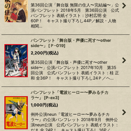
第36回公演「舞台版 無限の住人〜完結編〜」公
演パンフレット 2018年5月 第36回公演 公式
パンフレット 表紙イラスト：沙村広明 全
60P！ キャスト撮り下ろし44P／解説・人物
相関…
パンフレット「舞台版・声優に死す〜other
side〜」
[
Ｐ-019
]
2,200
円
(税込)
第35回公演「舞台版・声優に死す〜other
side〜」公演パンフレット 2017年10月 第35
回公演 公式パンフレット 表紙イラスト：桂 正
和 全36P！ キャスト撮り下ろし24Ｐ／ヘ…
パンフレット「電波ヒーロー〜夢みるチカ
ラ〜」
[
P-ex3
]
1,000
円
(税込)
例外公演neun『電波ヒーロー〜夢みるチカ
ラ〜』の公演パンフレット 2018年9月 例外公
演neun公演 公式パンフレット 表紙イラスト：
だま 全 24P！ キャスト撮り下ろし 16P／…