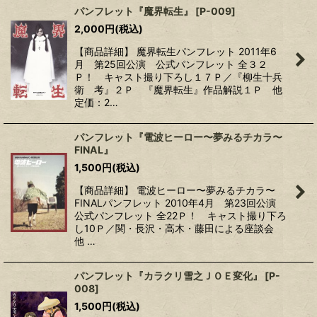
パンフレット『魔界転生』
[
P-009
]
2,000
円
(税込)
【商品詳細】 魔界転生パンフレット 2011年6
月 第25回公演 公式パンフレット 全３２
Ｐ！ キャスト撮り下ろし１７Ｐ／『柳生十兵
衛 考』２Ｐ 『魔界転生』作品解説１Ｐ 他
定価：2…
パンフレット『電波ヒーロー〜夢みるチカラ〜
FINAL』
1,500
円
(税込)
【商品詳細】 電波ヒーロー〜夢みるチカラ〜
FINALパンフレット 2010年4月 第23回公演
公式パンフレット 全22Ｐ！ キャスト撮り下ろ
し10Ｐ／関・長沢・高木・藤田による座談会
他 …
パンフレット『カラクリ雪之ＪＯＥ変化』
[
P-
008
]
1,500
円
(税込)