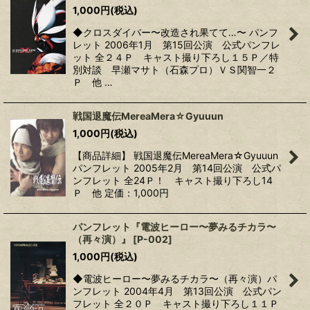
1,000
円
(税込)
◆クロスダイバー〜改造され果てて…〜 パンフ
レット 2006年1月 第15回公演 公式パンフレ
ット 全２４Ｐ キャスト撮り下ろし１５Ｐ／特
別対談 早瀬マサト（石森プロ）ＶＳ関智一２
Ｐ 他 …
戦国退魔伝MereaMera☆Gyuuun
1,000
円
(税込)
【商品詳細】 戦国退魔伝MereaMera☆Gyuuun
パンフレット 2005年2月 第14回公演 公式パ
ンフレット 全24Ｐ！ キャスト撮り下ろし14
Ｐ 他 定価：1,000円
パンフレット『電波ヒーロー〜夢みるチカラ〜
（再々演）』
[
P-002
]
1,000
円
(税込)
◆電波ヒーロー〜夢みるチカラ〜（再々演）パ
ンフレット 2004年4月 第13回公演 公式パン
フレット 全２０Ｐ キャスト撮り下ろし１１Ｐ