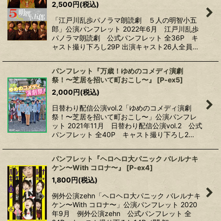
2,500
円
(税込)
「江戸川乱歩パノラマ朗読劇 ５人の明智小五
郎」公演パンフレット 2022年6月 江戸川乱歩
パノラマ朗読劇 公式パンフレット 全36P キ
ャスト撮り下ろし29P 出演キャスト26人全員…
パンフレット『万歳！ゆめのコメディ演劇
祭！〜芝居を招いて町おこし〜』
[
P-ex5
]
2,000
円
(税込)
日替わり配信公演vol.2「ゆめのコメディ演劇
祭！〜芝居を招いて町おこし〜」公演パンフレ
ット 2021年11月 日替わり配信公演vol.2 公式
パンフレット 全40P キャスト撮り下ろし2…
パンフレット『ヘロヘロ大パニック バレルナキ
ケン〜With コロナ〜』
[
P-ex4
]
1,800
円
(税込)
例外公演zehn「ヘロヘロ大パニック バレルナキ
ケン〜With コロナ〜」公演パンフレット 2020
年9月 例外公演zehn 公式パンフレット 全