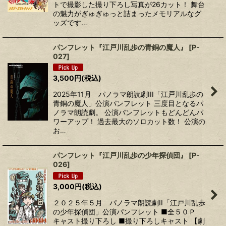
トで撮影した撮り下ろし写真が26カット！ 舞台
の魅力がぎゅぎゅっと詰まったメモリアルなグ
ッズです…
パンフレット『江戸川乱歩の青銅の魔人』
[
P-
027
]
3,500
円
(税込)
2025年11月 パノラマ朗読劇III「江戸川乱歩の
青銅の魔人」公演パンフレット 三度目となるパ
ノラマ朗読劇。 公演パンフレットもどんどんパ
ワーアップ！ 過去最大のソロカット数！ 公演の
お…
パンフレット『江戸川乱歩の少年探偵団』
[
P-
026
]
3,000
円
(税込)
２０２５年５月 パノラマ朗読劇II「江戸川乱歩
の少年探偵団」公演パンフレット ■全５０Ｐ
キャスト撮り下ろし ■撮り下ろしキャスト 【劇