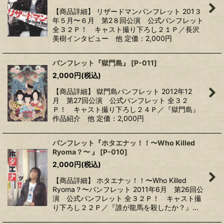
【商品詳細】 リザードマンパンフレット 201３
年５月〜６月 第2８回公演 公式パンフレット
全３２Ｐ！ キャスト撮り下ろし２１Ｐ／長沢
美樹インタビュー 他 定価：2,000円
パンフレット『獄門島』
[
P-011
]
2,000
円
(税込)
【商品詳細】 獄門島パンフレット 2012年12
月 第27回公演 公式パンフレット 全３２
Ｐ！ キャスト撮り下ろし２４Ｐ／『獄門島』
作品紹介 他 定価：2,000円
パンフレット『ホタエナッ！！〜Who Killed
Ryoma？〜 』
[
P-010
]
2,000
円
(税込)
【商品詳細】 ホタエナッ！！〜Who Killed
Ryoma？〜パンフレット 2011年6月 第26回公
演 公式パンフレット 全３２Ｐ！ キャスト撮
り下ろし２２Ｐ／『誰が龍馬を殺したか？』…