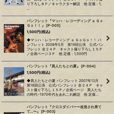
り下ろし８Ｐ／キャラクター解説 他 定価：1,
…
パンフレット『マッハ・レコーディング ａ Ｇｏ
Ｇｏ！！ 』
[
P-005
]
1,500
円
(税込)
◆マッハ・レコーディング ａ ＧｏＧｏ！！ パ
ンフレット 2008年5月 第19回公演 公式パン
フレット 全２４Ｐ キャスト撮り下ろし１５Ｐ
／企画ページ３Ｐ 他 定価：1,500円
パンフレット『異人たちとの夏』
[
P-004
]
1,500
円
(税込)
◆異人たちとの夏 パンフレット 2007年12月
第18回公演 公式パンフレット 全２４Ｐ キャ
スト撮り下ろし１５Ｐ／企画ページ 異人たち
の時代−1970年代をあれこれ解説 他 定価…
パンフレット『クロスダイバー〜改造され果て
て…〜』
[
P-003
]