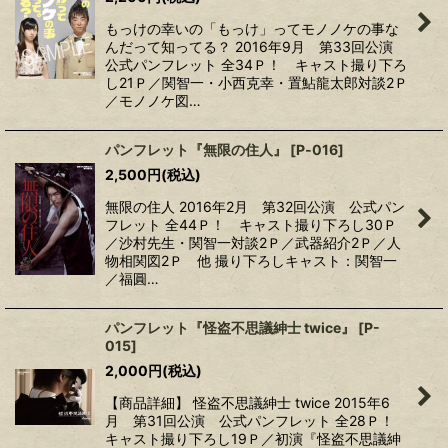
もっけの幸いの「もっけ」ってモノノケの事な
んだって知ってる？ 2016年9月 第33回公演
公式パンフレット 全34Ｐ！ キャスト撮り下ろ
し21Ｐ／関智一・小西克幸・置鮎龍太郎対談2Ｐ
／モノノケ図…
パンフレット『無限の住人』
[
P‐016
]
2,500
円
(税込)
無限の住人 2016年2月 第32回公演 公式パン
フレット 全44Ｐ！ キャスト撮り下ろし30Ｐ
／沙村先生・関智一対談2Ｐ／武器紹介2Ｐ／人
物相関図2Ｐ 他 撮り下ろしキャスト：関智一
／福圓…
パンフレット『怪盗不思議紳士 twice』
[
P-
015
]
2,000
円
(税込)
【商品詳細】 怪盗不思議紳士 twice 2015年6
月 第31回公演 公式パンフレット 全28Ｐ！
キャスト撮り下ろし19Ｐ／初演『怪盗不思議紳