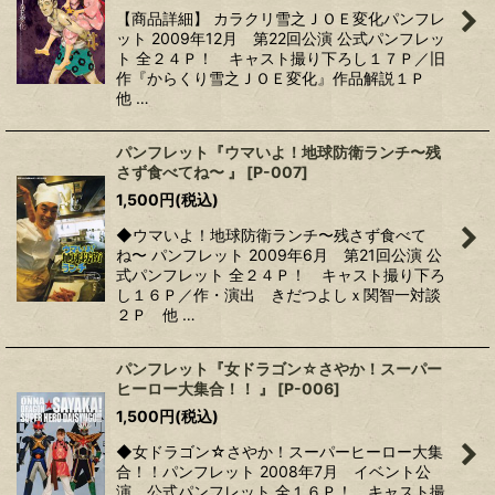
【商品詳細】 カラクリ雪之ＪＯＥ変化パンフレ
ット 2009年12月 第22回公演 公式パンフレッ
ト 全２４Ｐ！ キャスト撮り下ろし１７Ｐ／旧
作『からくり雪之ＪＯＥ変化』作品解説１Ｐ
他 …
パンフレット『ウマいよ！地球防衛ランチ〜残
さず食べてね〜 』
[
P-007
]
1,500
円
(税込)
◆ウマいよ！地球防衛ランチ〜残さず食べて
ね〜 パンフレット 2009年6月 第21回公演 公
式パンフレット 全２４Ｐ！ キャスト撮り下ろ
し１６Ｐ／作・演出 きだつよしｘ関智一対談
２Ｐ 他 …
パンフレット『女ドラゴン☆さやか！スーパー
ヒーロー大集合！！ 』
[
P-006
]
1,500
円
(税込)
◆女ドラゴン☆さやか！スーパーヒーロー大集
合！！パンフレット 2008年7月 イベント公
演 公式パンフレット 全１６Ｐ！ キャスト撮