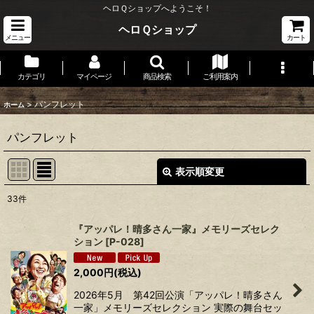
ヘロＱショップへようこそ！
ヘロＱショップ
メニュー
カート
カテゴリ
マイページ
商品検索
ご利用案内
>
パンフレット
ホーム
パンフレット
表示順変更
閉じる
33
件
表示数
:
『アッパレ！晴多さん一家』メモリーズセレク
ション
[
P-028
]
並び順
:
2,000
円
(税込)
絞り込む
2026年5月 第42回公演「アッパレ！晴多さん
一家」メモリーズセレクション 実際の舞台セッ