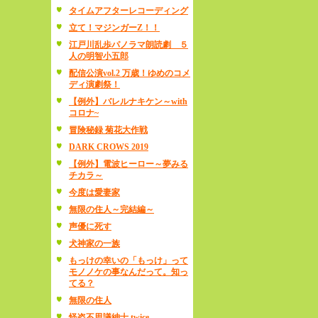
タイムアフターレコーディング
立て！マジンガーZ！！
江戸川乱歩パノラマ朗読劇 ５
人の明智小五郎
配信公演vol.2 万歳！ゆめのコメ
ディ演劇祭！
【例外】バレルナキケン～with
コロナ~
冒険秘録 菊花大作戦
DARK CROWS 2019
【例外】電波ヒーロー～夢みる
チカラ～
今度は愛妻家
無限の住人～完結編～
声優に死す
犬神家の一族
もっけの幸いの「もっけ」って
モノノケの事なんだって。知っ
てる？
無限の住人
怪盗不思議紳士 twice