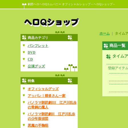
劇団ヘロヘロQカムパニー オフィシャルショップ～ヘロQショップ～
ホーム
｜
タイム
商品カテゴリ
商品一覧
パンフレット
DVD
タイム
CD
公演グッズ
登録アイテ
特集
オフィシャルグッズ
アッパレ！晴多さん一家
パノラマ朗読劇III 江戸川乱歩
の青銅の魔人
パノラマ朗読劇II 江戸川乱歩
の少年探偵団
悪魔の手鞠唄