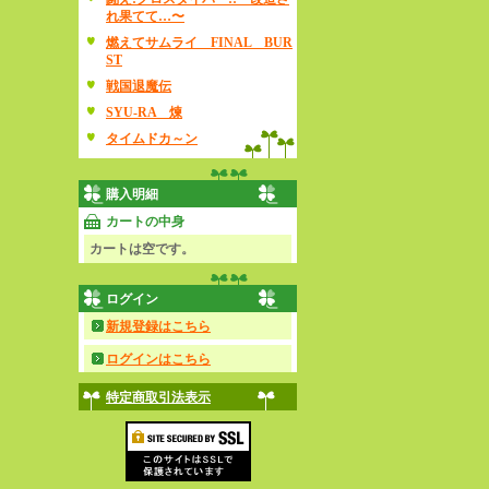
れ果てて…〜
燃えてサムライ FINAL BUR
ST
戦国退魔伝
SYU-RA 煉
タイムドカ～ン
購入明細
カートの中身
カートは空です。
ログイン
新規登録はこちら
ログインはこちら
特定商取引法表示