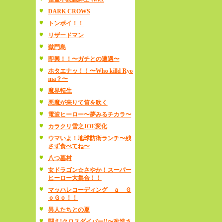
DARK CROWS
トンボイ！！
リザードマン
獄門島
即興！！〜ガチとの遭遇〜
ホタエナッ！！〜Who killd Ryo
ma？〜
魔界転生
悪魔が来りて笛を吹く
電波ヒーロー〜夢みるチカラ〜
カラクリ雪之JOE変化
ウマいよ！地球防衛ランチ〜残
さず食べてね〜
八つ墓村
女ドラゴン☆さやか！スーパー
ヒーロー大集合！！
マッハレコーディング ａ Ｇ
ｏＧｏ！！
異人たちとの夏
闘え!クロスダイバー!!〜改造さ