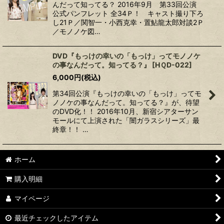
んだって知ってる？ 2016年9月 第33回公演
公式パンフレット 全34Ｐ！ キャスト撮り下ろ
し21Ｐ／関智一・小西克幸・置鮎龍太郎対談2Ｐ
／モノノケ図…
DVD『もっけの幸いの「もっけ」ってモノノケ
の事なんだって。知ってる？』
[
HＱD-022
]
6,000
円
(税込)
第34回公演『もっけの幸いの「もっけ」ってモ
ノノケの事なんだって。知ってる？』が、待望
のDVD化！！ 2016年10月、新宿シアターサン
モールにて上演された「闇ガラスシリーズ」最
終章！！ …
ホーム
購入明細
マイページ
最近チェックしたアイテム