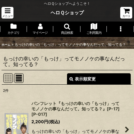
ヘロＱショップへようこそ！
ヘロＱショップ
メニュー
カート
カテゴリ
マイページ
商品検索
ご利用案内
>
もっけの幸いの「もっけ」ってモノノケの事なんだって。知ってる？
ホーム
もっけの幸いの「もっけ」ってモノノケの事なんだっ
て。知ってる？
表示順変更
閉じる
2
件
表示数
:
パンフレット『もっけの幸いの「もっけ」って
モノノケの事なんだって。知ってる？』[P-17]
並び順
:
[
P-017
]
2,200
円
(税込)
絞り込む
もっけの幸いの「もっけ」ってモノノケの事な