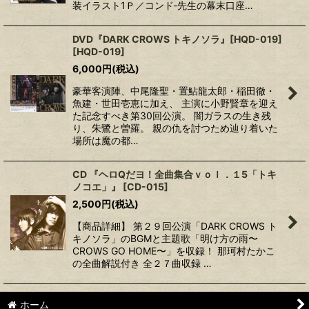
装イラスト1Ｐ／コンド‐先生の幕末口座…
DVD『DARK CROWS トキノソラ』[HQD-019]
[
HQD-019
]
6,000
円
(税込)
豪華客演陣、中尾隆聖・置鮎龍太郎・稲田徹・
魚建・世田壱恵に加え、 主演に小野賢章を迎え
た記念すべき第30回公演。 闇ガラスの生き残
り、朱鷺と曽羅。 親の仇を討つため辿り着いた
場所は魔の都…
CD 『ヘロQだヨ！全曲集合ｖｏｌ．１5「トキ
ノコエ」』
[
CD-015
]
2,500
円
(税込)
【商品詳細】 第２９回公演「DARK CROWS ト
キノソラ」のBGMと主題歌「明け方の雨〜
CROWS GO HOME〜」を収録！ 那珂村たかこ
の全曲解説付き 全２７曲収録 …
ホーム