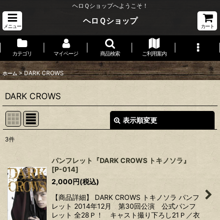
ヘロＱショップへようこそ！
ヘロＱショップ
メニュー
カート
カテゴリ
マイページ
商品検索
ご利用案内
>
DARK CROWS
ホーム
DARK CROWS
表示順変更
閉じる
3
件
表示数
:
パンフレット『DARK CROWS トキノソラ』
[
P-014
]
並び順
:
2,000
円
(税込)
【商品詳細】 DARK CROWS トキノソラ パンフ
絞り込む
レット 2014年12月 第30回公演 公式パンフ
レット 全28Ｐ！ キャスト撮り下ろし21Ｐ／衣