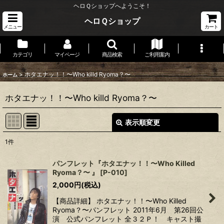
ヘロＱショップへようこそ！
ヘロＱショップ
メニュー
カート
カテゴリ
マイページ
商品検索
ご利用案内
>
ホタエナッ！！〜Who killd Ryoma？〜
ホーム
ホタエナッ！！〜Who killd Ryoma？〜
表示順変更
閉じる
1
件
表示数
:
パンフレット『ホタエナッ！！〜Who Killed
Ryoma？〜 』
[
P-010
]
並び順
:
2,000
円
(税込)
【商品詳細】 ホタエナッ！！〜Who Killed
絞り込む
Ryoma？〜パンフレット 2011年6月 第26回公
演 公式パンフレット 全３２Ｐ！ キャスト撮