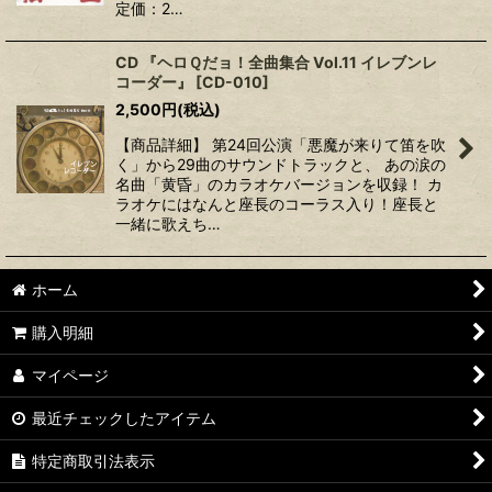
定価：2…
CD 『ヘロＱだョ！全曲集合 Vol.11 イレブンレ
コーダー』
[
CD-010
]
2,500
円
(税込)
【商品詳細】 第24回公演「悪魔が来りて笛を吹
く」から29曲のサウンドトラックと、 あの涙の
名曲「黄昏」のカラオケバージョンを収録！ カ
ラオケにはなんと座長のコーラス入り！座長と
一緒に歌えち…
ホーム
購入明細
マイページ
最近チェックしたアイテム
特定商取引法表示