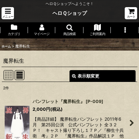
ヘロＱショップへようこそ！
ヘロＱショップ
メニュー
カート
カテゴリ
マイページ
商品検索
ご利用案内
>
魔界転生
ホーム
魔界転生
表示順変更
閉じる
2
件
表示数
:
パンフレット『魔界転生』
[
P-009
]
2,000
円
(税込)
並び順
:
【商品詳細】 魔界転生パンフレット 2011年6
月 第25回公演 公式パンフレット 全３２
絞り込む
Ｐ！ キャスト撮り下ろし１７Ｐ／『柳生十兵
衛 考』２Ｐ 『魔界転生』作品解説１Ｐ 他