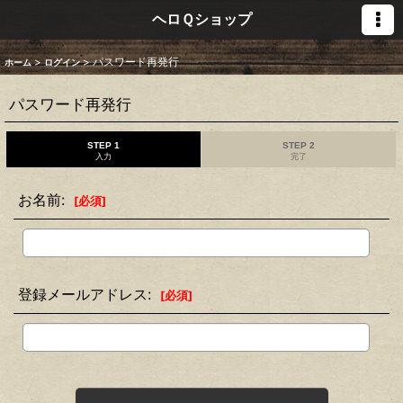
ヘロＱショップ
>
>
パスワード再発行
ホーム
ログイン
パスワード再発行
STEP 1
STEP 2
入力
完了
お名前
:
[
必須
]
登録メールアドレス
:
[
必須
]